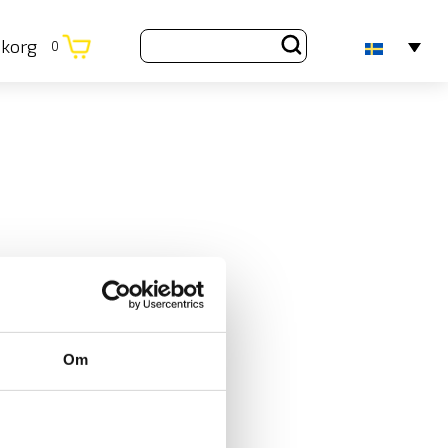
ukorg
0
Om