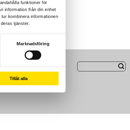
andahålla funktioner för
n information från din enhet
 tur kombinera informationen
deras tjänster.
Marknadsföring
ng
Om Oss
Tillåt alla
m