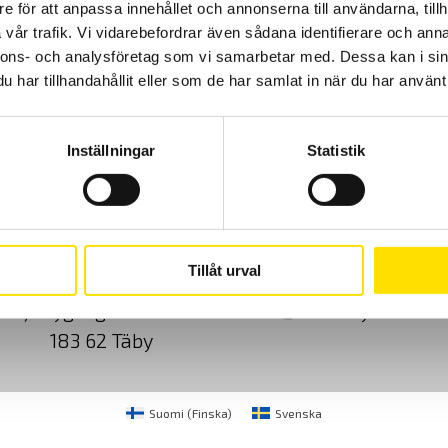
e för att anpassa innehållet och annonserna till användarna, tillh
vår trafik. Vi vidarebefordrar även sådana identifierare och anna
nnons- och analysföretag som vi samarbetar med. Dessa kan i sin
har tillhandahållit eller som de har samlat in när du har använt 
Inställningar
Statistik
Cookies
Klagomål
Kundundersökni
Tillåt urval
CA Mätsystem AB
08-50 52 68 00
Sjöflygvägen 35
info@camatsystem.co
183 62 Täby
Suomi
(
Finska
)
Svenska