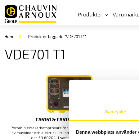
Produkter
Varumärk
Hem
Produkter taggade "VDE701 T1"
VDE701 T1
Samtycke
CA6161 & CA6163 Kombitester
Portabla elsäkerhetsprovare för att prova och verifiera säkerheten
Denna webbplats använder 
av maskiner och elektrisk utrustning enligt lågspänningsdirektivet
och EN 60204-1 samt många andra normer.