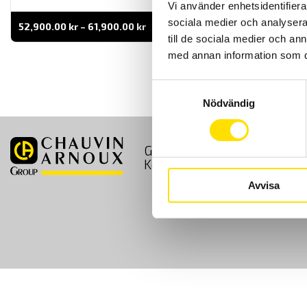
Vi använder enhetsidentifierar
sociala medier och analysera 
Prisintervall:
52,900.00
kr
–
61,900.00
kr
LÄS MER
52,900.00 kr
till de sociala medier och a
till
61,900.00 kr
med annan information som du 
Samtyckesval
Nödvändig
GDPR
Köpvillkor
Kontakt
Avvisa