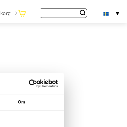
ukorg
0
Om