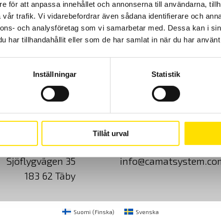
e för att anpassa innehållet och annonserna till användarna, tillh
vår trafik. Vi vidarebefordrar även sådana identifierare och anna
nnons- och analysföretag som vi samarbetar med. Dessa kan i sin
har tillhandahållit eller som de har samlat in när du har använt 
Inställningar
Statistik
Cookies
Klagomål
Kundundersökni
Tillåt urval
CA Mätsystem AB
08-50 52 68 00
Sjöflygvägen 35
info@camatsystem.co
183 62 Täby
Suomi
(
Finska
)
Svenska