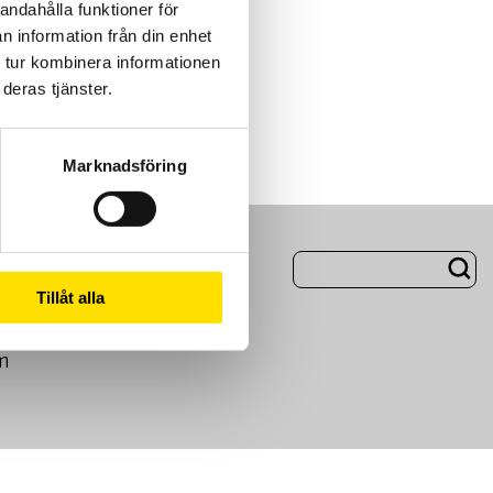
andahålla funktioner för
n information från din enhet
 tur kombinera informationen
deras tjänster.
Marknadsföring
ng
Om Oss
Tillåt alla
m