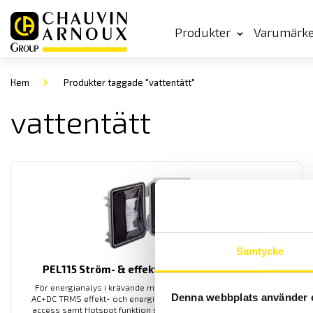
Produkter
Varumärk
Hem
Produkter taggade "vattentätt"
vattentätt
Samtycke
PEL115 Ström- & effektlogger IP67 med Wi-Fi
För energianalys i krävande miljöer IP 67 samt klarar - 20º C.
Denna webbplats använder 
AC+DC TRMS effekt- och energilogger med inbyggd Wi-Fi (både
access samt Hotspot funktion samt SD-kort, USB och Ethernet