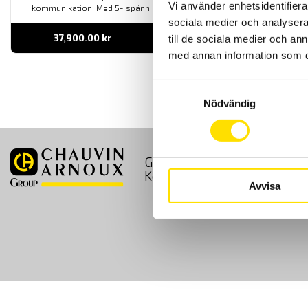
Vi använder enhetsidentifierar
kommunikation. Med 5- spännings-och 4- för strömingångar.
sociala medier och analysera 
37,900.00
kr
LÄS MER
till de sociala medier och a
med annan information som du 
Samtyckesval
Nödvändig
GDPR
Köpvillkor
Kontakt
Avvisa