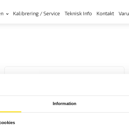
en
Kalibrering / Service
Teknisk Info
Kontakt
Var
Information
Varningslampor för ETL 36-serien
Varningslampor för ETL 36-serien
cookies