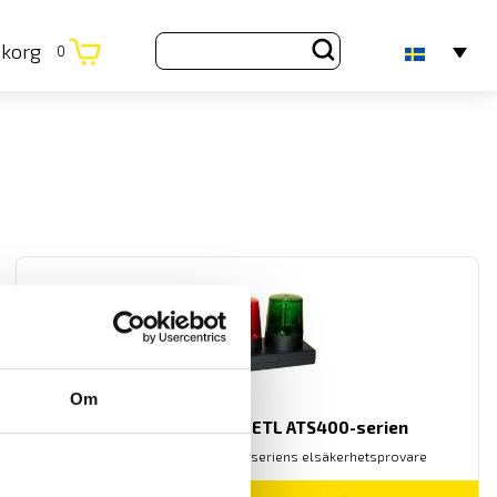
ukorg
0
Om
Varningslampor för ETL ATS400-serien
Varningslampor för ATS400-seriens elsäkerhetsprovare