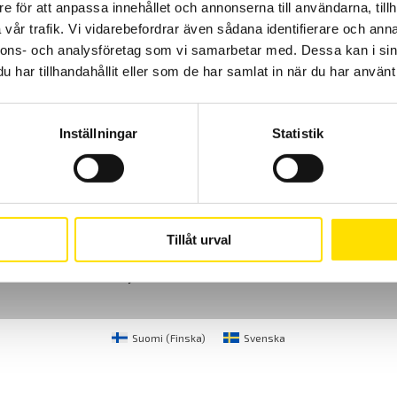
Prisintervall:
1,300.00
kr
–
2,500.00
kr
LÄS MER
e för att anpassa innehållet och annonserna till användarna, tillh
1,300.00 kr
vår trafik. Vi vidarebefordrar även sådana identifierare och anna
till
2,500.00 kr
nnons- och analysföretag som vi samarbetar med. Dessa kan i sin
har tillhandahållit eller som de har samlat in när du har använt 
Inställningar
Statistik
Cookies
Klagomål
Kundundersökni
CA Mätsystem AB
08-50 52 68 00
Tillåt urval
Sjöflygvägen 35
info@camatsystem.co
183 62 Täby
Suomi
(
Finska
)
Svenska