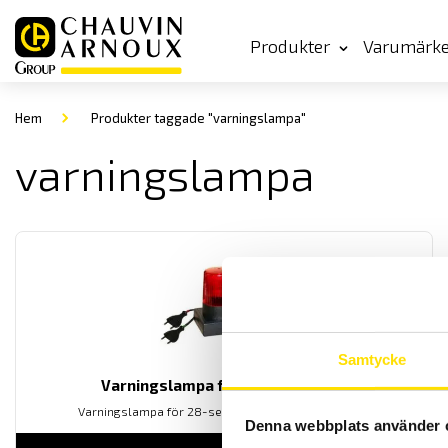
Produkter
Varumärk
Hem
Produkter taggade "varningslampa"
varningslampa
Samtycke
Varningslampa för ETL 28-serien
Varningslampa för 28-seriens elsäkerhetsprovare.
Denna webbplats använder 