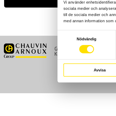
LÄS MER
Vi använder enhetsidentifierar
sociala medier och analysera 
till de sociala medier och a
med annan information som du 
Samtyckesval
Nödvändig
GDPR
Köpvillkor
Kontakt
Avvisa