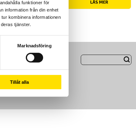
Prisintervall:
2,700.00
kr
–
6,000.00
kr
LÄS MER
andahålla funktioner för
2,700.00 kr
n information från din enhet
till
6,000.00 kr
 tur kombinera informationen
deras tjänster.
Marknadsföring
ng
Om Oss
Tillåt alla
m