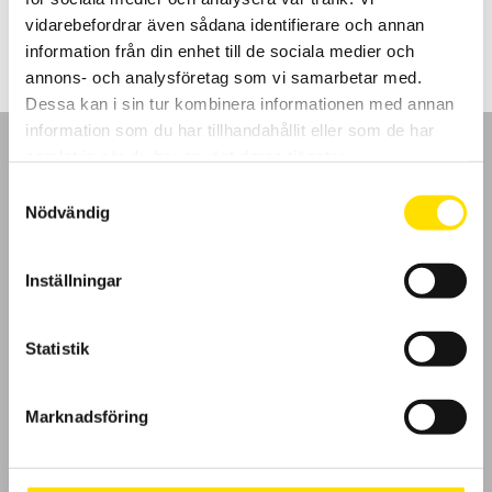
4,400.00
kr
–
4,880.00
kr
LÄS MER
4,400.00 kr
vidarebefordrar även sådana identifierare och annan
till
4,880.00 kr
information från din enhet till de sociala medier och
annons- och analysföretag som vi samarbetar med.
Dessa kan i sin tur kombinera informationen med annan
information som du har tillhandahållit eller som de har
samlat in när du har använt deras tjänster.
Samtyckesval
Nödvändig
GDPR
Inställningar
Köpvillkor
Cookies
Statistik
Klagomål
Marknadsföring
Kundundersökning