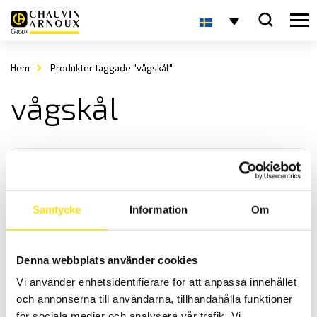
Hem
Produkter taggade "vågskål"
vågskål
Samtycke
Information
Om
KERN MBC Babyvåg
Denna webbplats använder cookies
Babyvåg MBC från KERN har en ergonomisk vågskål och tillämpar
Vi använder enhetsidentifierare för att anpassa innehållet
sig för vägning av nyfödda barn. Vågens maxkapacitet är 20 kg.
och annonserna till användarna, tillhandahålla funktioner
för sociala medier och analysera vår trafik. Vi
Prisintervall: