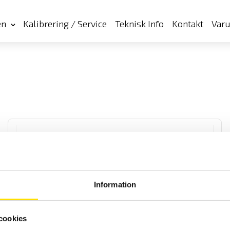
en
Kalibrering / Service
Teknisk Info
Kontakt
Var
Information
Pesola PCS0300 & PCS1000 Digitalhängvåg
Robust digital hängvåg från PESOLA, finns med 100 kg
cookies
alternativt 200 kg som maxkapacitet.