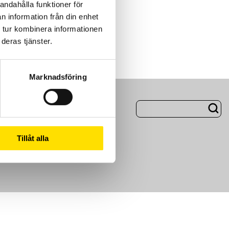
andahålla funktioner för
n information från din enhet
 tur kombinera informationen
deras tjänster.
Marknadsföring
ng
Om Oss
Tillåt alla
m