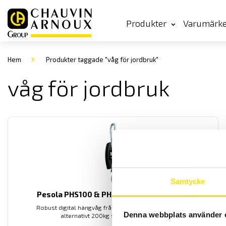
Produkter
Varumärk
Hem
Produkter taggade "våg för jordbruk"
våg för jordbruk
Samtycke
Pesola PHS100 & PHS200 Digitalhängvåg
Robust digital hängvåg från PESOLA, finns med 100 kg
Denna webbplats använder 
alternativt 200kg som maxkapacitet.