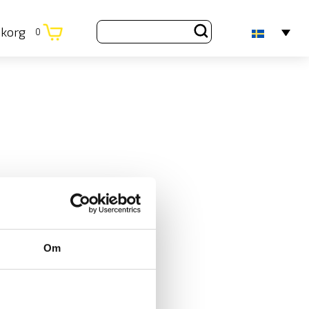
ukorg
0
Om