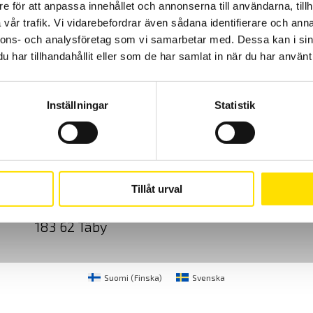
e för att anpassa innehållet och annonserna till användarna, tillh
5,900.00
kr
LÄS MER
vår trafik. Vi vidarebefordrar även sådana identifierare och anna
nnons- och analysföretag som vi samarbetar med. Dessa kan i sin
har tillhandahållit eller som de har samlat in när du har använt 
Inställningar
Statistik
Cookies
Klagomål
Kundundersökni
CA Mätsystem AB
08-50 52 68 00
Tillåt urval
Sjöflygvägen 35
info@camatsystem.co
183 62 Täby
Suomi
(
Finska
)
Svenska