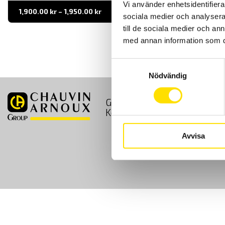
Vi använder enhetsidentifierar
Prisintervall:
1,900.00
kr
–
1,950.00
kr
LÄS MER
sociala medier och analysera 
1,900.00 kr
till
till de sociala medier och a
1,950.00 kr
med annan information som du 
Samtyckesval
Nödvändig
GDPR
Köpvillkor
Kontakt
Avvisa