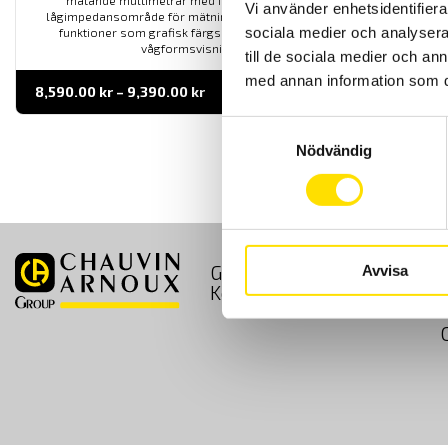
mätande multimetrar med IP67 vattentät klassning. Med
Vi använder enhetsidentifierar
lågimpedansområde för mätning av spänning. Dessutom extra
sociala medier och analysera 
funktioner som grafisk färgskärm med loggerfunktion och
vågformsvisning av signalen.
till de sociala medier och a
med annan information som du 
Prisintervall:
8,590.00
kr
–
9,390.00
kr
LÄS MER
8,590.00 kr
till
Samtyckesval
9,390.00 kr
Nödvändig
GDPR
Köpvillkor
Avvisa
Kontakt