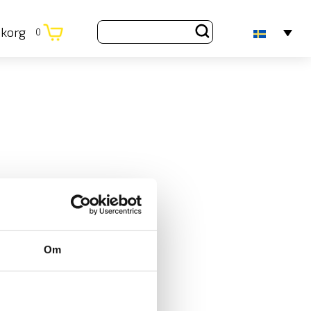
ukorg
0
Om