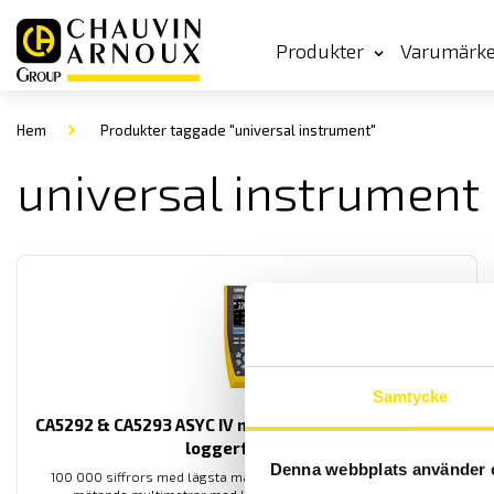
Produkter
Varumärk
Hem
Produkter taggade "universal instrument"
universal instrument
Samtycke
CA5292 & CA5293 ASYC IV med grafisk färgskärm och
loggerfunktion
Denna webbplats använder 
100 000 siffrors med lägsta mätosäkerhet riktiga AC+DC TRMS