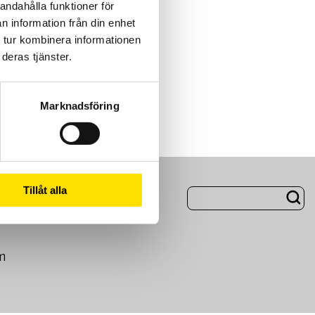
andahålla funktioner för
n information från din enhet
 tur kombinera informationen
deras tjänster.
Marknadsföring
ng
Om Oss
Tillåt alla
m