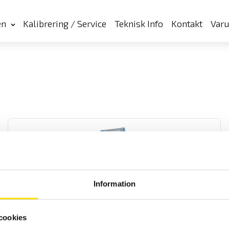
en
Kalibrering / Service
Teknisk Info
Kontakt
Var
Information
MTX3290 & MTX3291 ASYC IV med dubbeldisplay
MTX är en AC+DC TRMS mätande samt IP67 vattentät
cookies
multimeterserie med dubbeldisplay och lägsta mätosäkerhet. Med
lågimpedansområde på spänning.