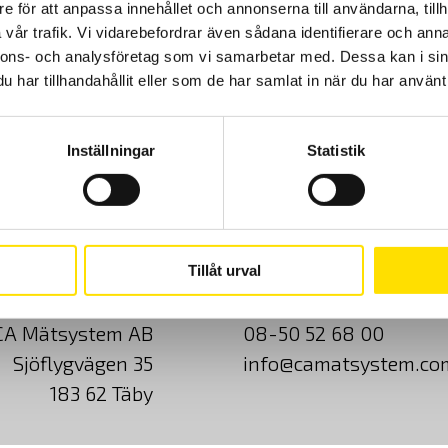
e för att anpassa innehållet och annonserna till användarna, tillh
vår trafik. Vi vidarebefordrar även sådana identifierare och anna
nnons- och analysföretag som vi samarbetar med. Dessa kan i sin
har tillhandahållit eller som de har samlat in när du har använt 
Prisintervall:
4,295.00
kr
–
5,995.00
kr
LÄS MER
4,295.00 kr
till
5,995.00 kr
Inställningar
Statistik
Cookies
Klagomål
Kundundersökni
Tillåt urval
CA Mätsystem AB
08-50 52 68 00
Sjöflygvägen 35
info@camatsystem.co
183 62 Täby