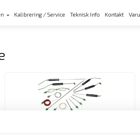
en
Kalibrering / Service
Teknisk Info
Kontakt
Var
e
Temperaturgivare typ K, modell SKF samt SK1 till
SK5
Chauvin-Arnoux har ett brett sortiment av handhållna