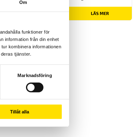
Om
Prisintervall:
1,215.00
kr
–
3,475.00
kr
LÄS MER
1,215.00 kr
till
3,475.00 kr
andahålla funktioner för
n information från din enhet
 tur kombinera informationen
deras tjänster.
Marknadsföring
Tillåt alla