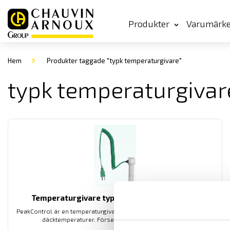
Produkter
Varumärk
Hem
Produkter taggade "typk temperaturgivare"
typk temperaturgivar
Temperaturgivare typ K för däcktemperatur
PeakControl är en temperaturgivare speciellt utvecklad för att mäta
däcktemperaturer. Försedd med minikontakt typ k.