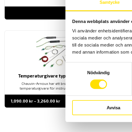
Samtycke
LÄS MER
Denna webbplats använder 
Vi använder enhetsidentifierar
sociala medier och analysera 
till de sociala medier och a
med annan information som du 
Samtyckesval
Nödvändig
Temperaturgivare typ K, modell SK6 till SK13
Chauvin-Arnoux har ett brett sortiment av handhållna
temperaturgivare för instrument med minikontakt typ k.
Prisintervall:
1,090.00
kr
–
3,260.00
kr
LÄS MER
1,090.00 kr
Avvisa
till
3,260.00 kr