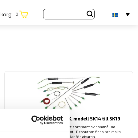
ukorg
0
Temperaturgivare typ K, modell SK14 till SK19
Chauvin-Arnoux har ett brett sortiment av handhållna
temperaturgivare för instrument. Dessutom finns praktiska
förlängningskablar för givarna.