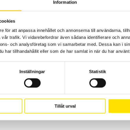
temperaturgivare för instrument med minikontakt typ k.
Information
Prisintervall:
245.00
kr
–
3,080.00
kr
LÄS MER
245.00 kr
till
cookies
3,080.00 kr
e för att anpassa innehållet och annonserna till användarna, tillh
vår trafik. Vi vidarebefordrar även sådana identifierare och anna
nnons- och analysföretag som vi samarbetar med. Dessa kan i sin
har tillhandahållit eller som de har samlat in när du har använt 
Inställningar
Statistik
Tillåt urval