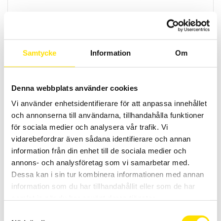
Tekscan Flexiforce A401 givare
Flexiforce givare A401 från Tekscan är endast o,1 mm tjock
LÄS MER
Samtycke
Information
Om
Denna webbplats använder cookies
Vi använder enhetsidentifierare för att anpassa innehållet
och annonserna till användarna, tillhandahålla funktioner
för sociala medier och analysera vår trafik. Vi
vidarebefordrar även sådana identifierare och annan
information från din enhet till de sociala medier och
Tekscan Flexiforce A502 givare
annons- och analysföretag som vi samarbetar med.
Flexiforce givare A502 från Tekscan är endast o,1 mm tjock
Dessa kan i sin tur kombinera informationen med annan
information som du har tillhandahållit eller som de har
LÄS MER
samlat in när du har använt deras tjänster.
Samtyckesval