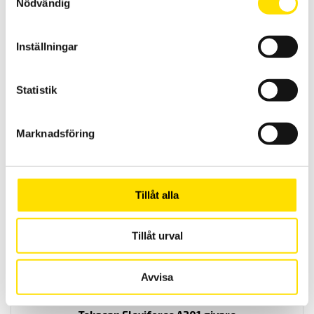
Nödvändig
Inställningar
Statistik
Tekscan Flexiforce HT201 givare
Flexiforce givare HT201 från Tekscan är endast o,2 mm tjock och
Marknadsföring
klarar temperaturer upp till 200 grader
LÄS MER
Tillåt alla
Tillåt urval
Avvisa