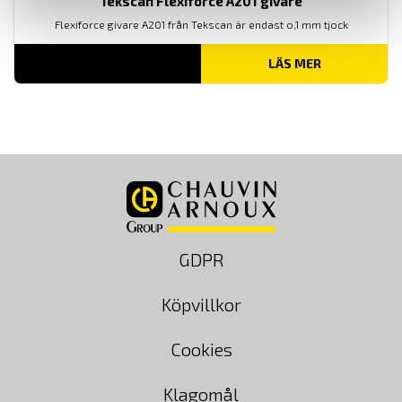
Tekscan Flexiforce A201 givare
Flexiforce givare A201 från Tekscan är endast o,1 mm tjock
LÄS MER
GDPR
Köpvillkor
Cookies
Klagomål