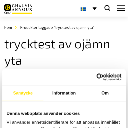
Hem
Produkter taggade "trycktest av ojämn yta"
trycktest av ojämn
yta
Samtycke
Information
Om
Denna webbplats använder cookies
Self-levelling tryckplatta från Mecmesin
Vi använder enhetsidentifierare för att anpassa innehållet
Self-levelling tryckplatta från Mecmesin för jämn mätning och