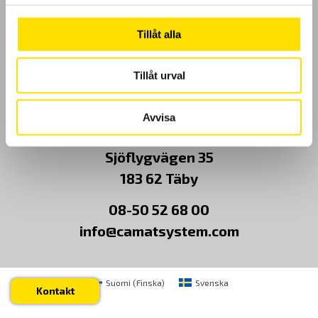
Kundundersökning
Tillåt alla
Om Oss
Tillåt urval
Kontakt
Avvisa
CA Mätsystem AB
Sjöflygvägen 35
183 62 Täby
08-50 52 68 00
info@camatsystem.com
Suomi
(
Finska
)
Svenska
Kontakt