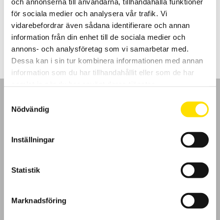
och annonserna till användarna, tillhandahålla funktioner
används med dragprovare eller dynamometer
för sociala medier och analysera vår trafik. Vi
vidarebefordrar även sådana identifierare och annan
LÄS MER
information från din enhet till de sociala medier och
annons- och analysföretag som vi samarbetar med.
Dessa kan i sin tur kombinera informationen med annan
information som du har tillhandahållit eller som de har
samlat in när du har använt deras tjänster.
Samtyckesval
Nödvändig
GDPR
Inställningar
Köpvillkor
Statistik
Cookies
Marknadsföring
Klagomål