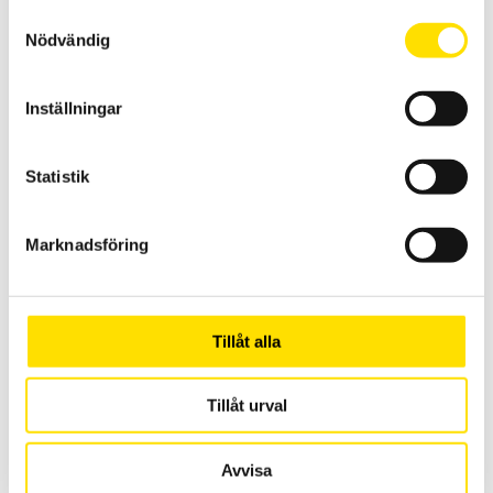
LÄS MER
Samtyckesval
Nödvändig
Inställningar
Statistik
Mecmesin förnicklad tryckplatta
Marknadsföring
Mecmesin kompressionsplatta för trycktester
LÄS MER
Tillåt alla
Tillåt urval
Avvisa