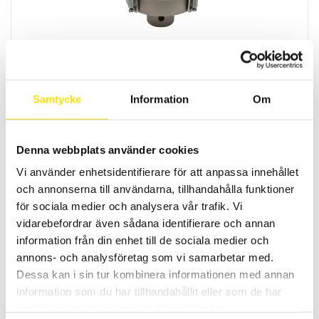
Self-levelling tryckplatta från Mecmesin
Self-levelling tryckplatta från Mecmesin för jämn mätning och
används med dragprovare eller dynamometer
Samtycke
Information
Om
LÄS MER
Denna webbplats använder cookies
Vi använder enhetsidentifierare för att anpassa innehållet
och annonserna till användarna, tillhandahålla funktioner
för sociala medier och analysera vår trafik. Vi
vidarebefordrar även sådana identifierare och annan
information från din enhet till de sociala medier och
annons- och analysföretag som vi samarbetar med.
Mecmesin tryckplatta
Dessa kan i sin tur kombinera informationen med annan
Mecmesin rektangulär tryckplatta för användning med
dynamometrar och dragprovare
information som du har tillhandahållit eller som de har
samlat in när du har använt deras tjänster.