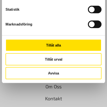
Statistik
Marknadsföring
GDPR
Köpvillkor
Tillåt alla
Cookies
Tillåt urval
Klagomål
Avvisa
Kundundersökning
Om Oss
Kontakt