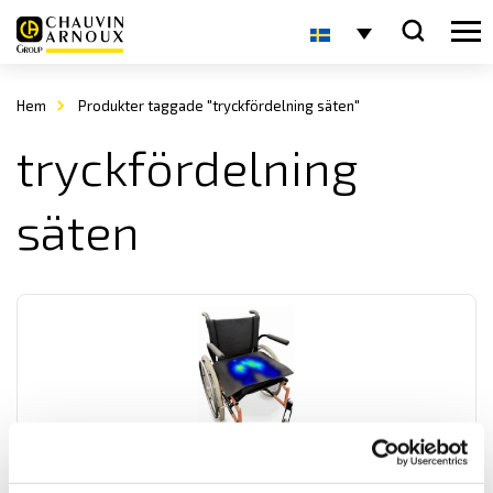
Hem
Produkter taggade "tryckfördelning säten"
tryckfördelning
säten
Tekscan ErGo-Scan yttrycksmätning
Lättanvänt system från Tekscan för yttrycksmätning vid optimering