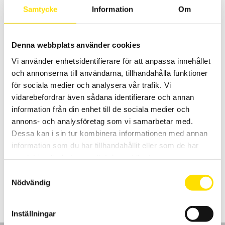
av säten och dynor
Samtycke
Information
Om
54,500.00
kr
LÄS MER
Denna webbplats använder cookies
Vi använder enhetsidentifierare för att anpassa innehållet
och annonserna till användarna, tillhandahålla funktioner
för sociala medier och analysera vår trafik. Vi
vidarebefordrar även sådana identifierare och annan
information från din enhet till de sociala medier och
annons- och analysföretag som vi samarbetar med.
Dessa kan i sin tur kombinera informationen med annan
Tekscan Conformat yttrycksmätning
information som du har tillhandahållit eller som de har
Yttrycksmätning för optimering av säten och dynor
samlat in när du har använt deras tjänster.
LÄS MER
Samtyckesval
Nödvändig
Inställningar