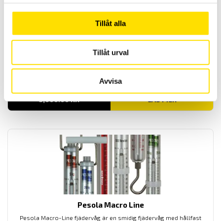
Tillåt alla
Tillåt urval
GSV1A analog förstärkare +/-10V
Analog förstärkare med utsignal +/-10V
Avvisa
3,000.00
KR
LÄS MER
Pesola Macro Line
Pesola Macro-Line fjädervåg är en smidig fjädervåg med hållfast