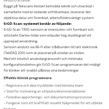
beslutsfattande.
Byggt på Tekscans kliniskt betrodda teknik och utvecklat i
samarbete med en ledande sitttillverkare, levererar det
objektiva data i ett förenklat, arbetsflödesvänligt system.
ErGO-Scan-systemet består av följande:
ErGO-Scan 7300-sensorn är innesluten i ett formbart och
slitstarkt Dartex-hölje som erbjuder hög skyddsgrad vid
upprepad användning.
Sensorn ansluts via Wi-Fi eller trådbunden till lätt elektronik
(TekDAQ 200) som är placerad på utsidan av stolen.
Med ett intuitivt användargränssnitt och minimala
konfigurationsbehov gör ErGO-Scan-programvaran det möjligt
för kliniker att snabbt påbörja sina bedömningar.
Effektiv klinisk programvara
– Registrera och dela tryckbilder med kliniska team
–
Stöd för motivering av sittplatsrekommendationer
– Förenkla rapporterings- och dokumentationsprocesser
– Fungerar som ett kraftfullt visuellt hjälpmedel för att utbilda
brukare