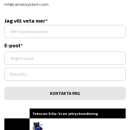
mt@camatsystem.com
Jag vill veta mer
E-post
Ange
e-
post
Bekräfta
e-
post
Tekscan ErGo-Scan yttrycksmätning