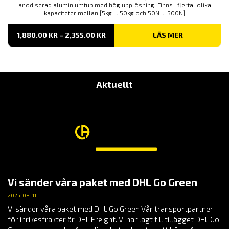
anodiserad aluminiumtub med hög upplösning. Finns i flertal olika
kapaciteter mellan [5kg ... 50kg och 50N ... 500N]
PRISINTERVALL:
1,880.00
KR
–
2,355.00
KR
LÄS MER
1,880.00 KR
TILL
2,355.00 KR
Aktuellt
Vi sänder våra paket med DHL Go Green
2025-08-11
Vi sänder våra paket med DHL Go Green Vår transportpartner
för inrikesfrakter är DHL Freight. Vi har lagt till tillägget DHL Go