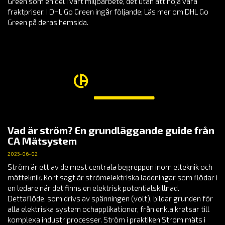
Green som en del i vårt miljöarbete, det utan att höja våra
fraktpriser. I DHL Go Green ingår följande; Läs mer om DHL Go
Green på deras hemsida.
Vad är ström? En grundläggande guide från
CA Mätsystem
2025-06-02
Ström är ett av de mest centrala begreppen inom elteknik och
mätteknik. Kort sagt är strömelektriska laddningar som flödar i
en ledare när det finns en elektrisk potentialskillnad.
Dettaflöde, som drivs av spänningen (volt), bildar grunden för
alla elektriska system ochapplikationer, från enkla kretsar till
komplexa industriprocesser. Ström i praktiken Ström mäts i