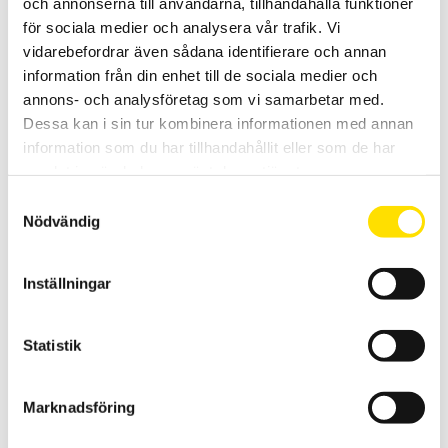
och annonserna till användarna, tillhandahålla funktioner
Lastcellsförstärkaren GSV-3USBx2 från ME Meßsysteme är en
användarvänlig förstärkare med hög noggrannhet.
för sociala medier och analysera vår trafik. Vi
vidarebefordrar även sådana identifierare och annan
4,500.00
KR
LÄS MER
information från din enhet till de sociala medier och
annons- och analysföretag som vi samarbetar med.
Dessa kan i sin tur kombinera informationen med annan
information som du har tillhandahållit eller som de har
samlat in när du har använt deras tjänster.
Samtyckesval
Nödvändig
ME Accelerometer AS28, +/- 10mV/V
Inställningar
Accelerometer i flera olika kapaciteter [+/- 5g ... +/- 10g .... +/- 20g
... +/- 50g ... +/- 100g ] med analog utsignal +/- 10mV/V
Statistik
3,000.00
KR
LÄS MER
Marknadsföring