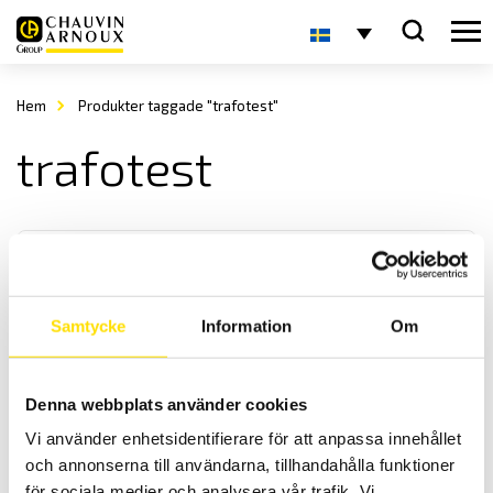
Hem
Produkter taggade "trafotest"
trafotest
Samtycke
Information
Om
CA8511 Digital omsättningsmeter
Denna webbplats använder cookies
Digital portabel omsättningsmätare för mätning av omsättningen
Vi använder enhetsidentifierare för att anpassa innehållet
på alla effekt, spännings och strömtransformatorer.
och annonserna till användarna, tillhandahålla funktioner
för sociala medier och analysera vår trafik. Vi