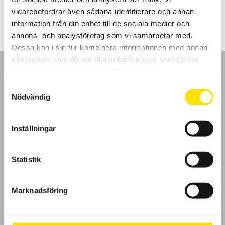
49,750.00
kr
LÄS MER
vidarebefordrar även sådana identifierare och annan
information från din enhet till de sociala medier och
annons- och analysföretag som vi samarbetar med.
Dessa kan i sin tur kombinera informationen med annan
information som du har tillhandahållit eller som de har
samlat in när du har använt deras tjänster.
Samtyckesval
Nödvändig
GDPR
Inställningar
Köpvillkor
Cookies
Statistik
Klagomål
Marknadsföring
Kundundersökning