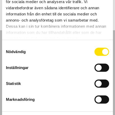
för sociala medier och analysera vår trafik. Vi
Prisintervall:
275.00
kr
–
375.00
kr
LÄS MER
275.00 kr
vidarebefordrar även sådana identifierare och annan
till
information från din enhet till de sociala medier och
375.00 kr
annons- och analysföretag som vi samarbetar med.
Dessa kan i sin tur kombinera informationen med annan
information som du har tillhandahållit eller som de har
samlat in när du har använt deras tjänster.
Samtyckesval
Nödvändig
GDPR
Inställningar
Köpvillkor
Statistik
Cookies
Klagomål
Marknadsföring
Kundundersökning