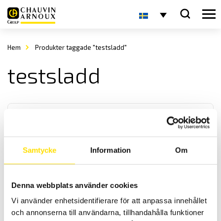
Hem
Produkter taggade "testsladd"
testsladd
Samtycke
Information
Om
Tillbehör till mätinstrument, kablar
Denna webbplats använder cookies
Mätkablar i antingen silikon eller PVC matrial för alla
Vi använder enhetsidentifierare för att anpassa innehållet
mätinstrument. Med upp till kategori IV 1000 V säkerhetsklassning
enligt IEC 61010 standard.
och annonserna till användarna, tillhandahålla funktioner