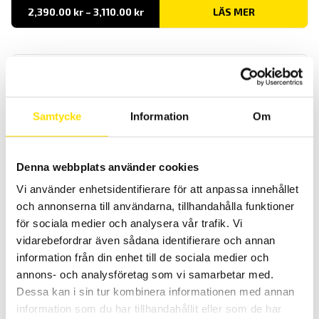
Prisintervall:
2,390.00
kr
–
3,110.00
kr
LÄS MER
2,390.00 kr
till
3,110.00 kr
Samtycke
Information
Om
TK2000 & TK2002 Temperaturinstrument typ K
Denna webbplats använder cookies
Dessa är lite mindre handhållna temperaturinstrument för mätning
Vi använder enhetsidentifierare för att anpassa innehållet
av temperatur. De finns med 1- eller 2- ingångar för termoelement
och annonserna till användarna, tillhandahålla funktioner
typ k.
för sociala medier och analysera vår trafik. Vi
Prisintervall:
1,510.00
kr
–
2,270.00
kr
LÄS MER
vidarebefordrar även sådana identifierare och annan
1,510.00 kr
till
information från din enhet till de sociala medier och
2,270.00 kr
annons- och analysföretag som vi samarbetar med.
Dessa kan i sin tur kombinera informationen med annan
information som du har tillhandahållit eller som de har