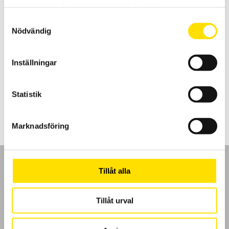
samlat in när du har använt deras tjänster.
Samtyckesval
Nödvändig
CA847 Fuktmätare
Inställningar
Fuktmätare för material som trä och betong med fasta 12 mm
insticksgivare.
3,795.00
kr
LÄS MER
Statistik
Marknadsföring
Tillåt alla
Tillåt urval
GDPR