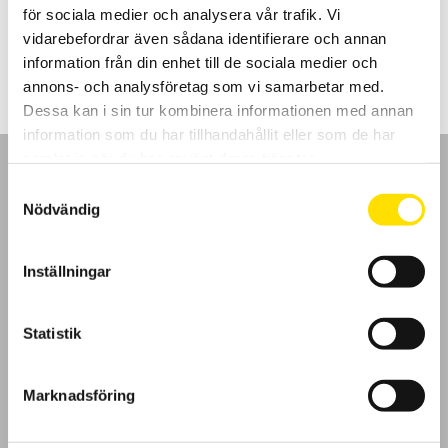
för sociala medier och analysera vår trafik. Vi
Prisintervall:
16,800.00
kr
–
19,900.00
kr
LÄS MER
vidarebefordrar även sådana identifierare och annan
16,800.00 kr
till
information från din enhet till de sociala medier och
19,900.00 kr
annons- och analysföretag som vi samarbetar med.
Dessa kan i sin tur kombinera informationen med annan
information som du har tillhandahållit eller som de har
samlat in när du har använt deras tjänster.
Samtyckesval
Nödvändig
GDPR
Inställningar
Köpvillkor
Statistik
Cookies
Marknadsföring
Klagomål