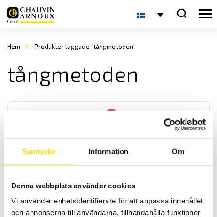
Hem
Produkter taggade "tångmetoden"
tångmetoden
Samtycke
Information
Om
CA6416, CA6417 & CA6418 Slingimpedanstång
Denna webbplats använder cookies
Med slingimpedanstänger görs periodisk underhållskontroll av
jordtag säkert, enkelt och repeterbart. Dessa modeller har minne
Vi använder enhetsidentifierare för att anpassa innehållet
med tidsstämpling samt automatiskt Hold-funtion för bekväm
och annonserna till användarna, tillhandahålla funktioner
avläsning samt OLED-display.