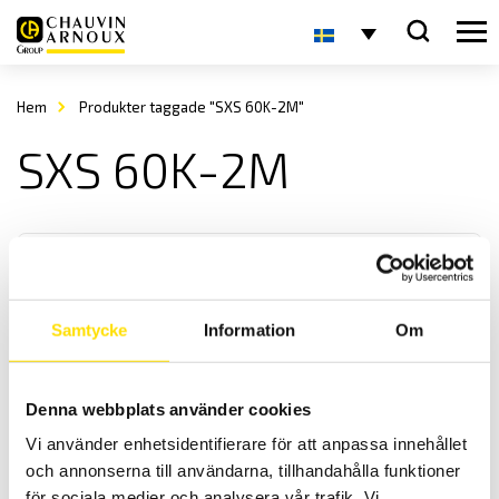
Hem
Produkter taggade "SXS 60K-2M"
SXS 60K-2M
Samtycke
Information
Om
KERN SXS Plattformsvåg
Denna webbplats använder cookies
KERN SXS-seriens plattformsvågar anpassade för tuffa
Vi använder enhetsidentifierare för att anpassa innehållet
industrimiljöer med maxkapacitet upp till 300 kg.
och annonserna till användarna, tillhandahålla funktioner
för sociala medier och analysera vår trafik. Vi
Prisintervall: