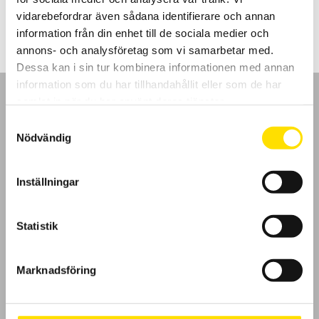
15,600.00
kr
–
23,850.00
kr
LÄS MER
15,600.00 kr
vidarebefordrar även sådana identifierare och annan
till
23,850.00 kr
information från din enhet till de sociala medier och
annons- och analysföretag som vi samarbetar med.
Dessa kan i sin tur kombinera informationen med annan
information som du har tillhandahållit eller som de har
samlat in när du har använt deras tjänster.
Samtyckesval
Nödvändig
GDPR
Inställningar
Köpvillkor
Cookies
Statistik
Klagomål
Marknadsföring
Kundundersökning