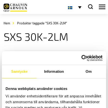
Hem
Produkter taggade "SXS 30K-2LM"
SXS 30K-2LM
Samtycke
Information
Om
KERN SXS Plattformsvåg
Denna webbplats använder cookies
KERN SXS-seriens plattformsvågar anpassade för tuffa
Vi använder enhetsidentifierare för att anpassa innehållet
industrimiljöer med maxkapacitet upp till 300 kg.
och annonserna till användarna, tillhandahålla funktioner
för sociala medier och analysera vår trafik. Vi
Prisintervall: