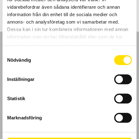
15,600.00
kr
–
23,850.00
kr
LÄS MER
15,600.00 kr
vidarebefordrar även sådana identifierare och annan
till
23,850.00 kr
information från din enhet till de sociala medier och
annons- och analysföretag som vi samarbetar med.
Dessa kan i sin tur kombinera informationen med annan
information som du har tillhandahållit eller som de har
samlat in när du har använt deras tjänster.
Samtyckesval
Nödvändig
GDPR
Inställningar
Köpvillkor
Cookies
Statistik
Klagomål
Marknadsföring
Kundundersökning