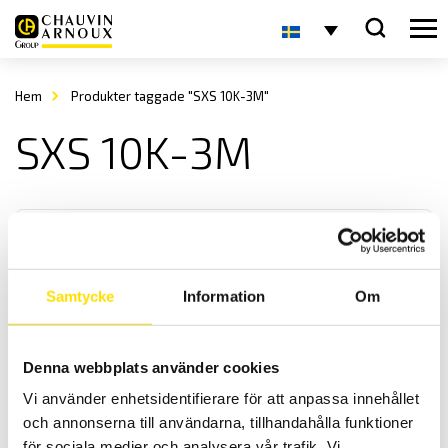
Hem
Produkter taggade "SXS 10K-3M"
SXS 10K-3M
Samtycke
Information
Om
KERN SXS Plattformsvåg
Denna webbplats använder cookies
KERN SXS-seriens plattformsvågar anpassade för tuffa
Vi använder enhetsidentifierare för att anpassa innehållet
industrimiljöer med maxkapacitet upp till 300 kg.
och annonserna till användarna, tillhandahålla funktioner
för sociala medier och analysera vår trafik. Vi
Prisintervall: