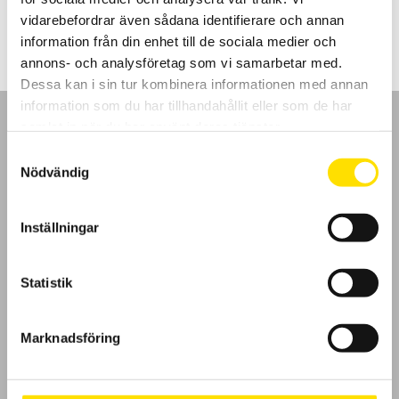
15,600.00
kr
–
23,850.00
kr
LÄS MER
15,600.00 kr
vidarebefordrar även sådana identifierare och annan
till
23,850.00 kr
information från din enhet till de sociala medier och
annons- och analysföretag som vi samarbetar med.
Dessa kan i sin tur kombinera informationen med annan
information som du har tillhandahållit eller som de har
samlat in när du har använt deras tjänster.
Samtyckesval
Nödvändig
GDPR
Inställningar
Köpvillkor
Cookies
Statistik
Klagomål
Marknadsföring
Kundundersökning