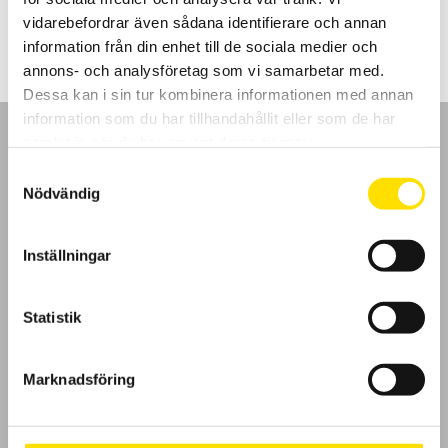
9,295.00
kr
–
11,290.00
kr
LÄS MER
9,295.00 kr
vidarebefordrar även sådana identifierare och annan
till
11,290.00 kr
information från din enhet till de sociala medier och
annons- och analysföretag som vi samarbetar med.
Dessa kan i sin tur kombinera informationen med annan
information som du har tillhandahållit eller som de har
samlat in när du har använt deras tjänster.
Samtyckesval
Nödvändig
GDPR
Inställningar
Köpvillkor
Cookies
Statistik
Klagomål
Marknadsföring
Kundundersökning