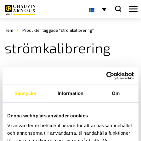
Hem
Produkter taggade "strömkalibrering"
strömkalibrering
Samtycke
Information
Om
CA1621 CA1623 & CA1631 Kalibratorer
Denna webbplats använder cookies
Kalibratorer för samtidig simulering och mätning av temperatur
Vi använder enhetsidentifierare för att anpassa innehållet
samt mA och V processignaler med 1 µA / 1 µV upplösning.
och annonserna till användarna, tillhandahålla funktioner
för sociala medier och analysera vår trafik. Vi
Prisintervall: