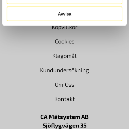
GDPR
Avvisa
Köpvillkor
Cookies
Klagomål
Kundundersökning
Om Oss
Kontakt
CA Mätsystem AB
Sjöflygvägen 35