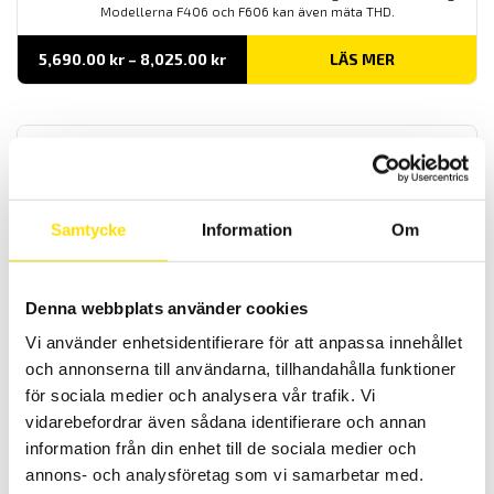
Modellerna F406 och F606 kan även mäta THD.
Prisintervall:
5,690.00
kr
–
8,025.00
kr
LÄS MER
5,690.00 kr
till
8,025.00 kr
Samtycke
Information
Om
F201 & F402 Multifunktionstänger AC
Denna webbplats använder cookies
Multifunktionstänger med växelströmsmätning TRMS samt
Vi använder enhetsidentifierare för att anpassa innehållet
spänning upp till 1700 V ac/dc, kontinuitet och startströmsmätning.
och annonserna till användarna, tillhandahålla funktioner
Prisintervall:
2,995.00
kr
–
4,060.00
kr
LÄS MER
för sociala medier och analysera vår trafik. Vi
2,995.00 kr
till
vidarebefordrar även sådana identifierare och annan
4,060.00 kr
information från din enhet till de sociala medier och
annons- och analysföretag som vi samarbetar med.