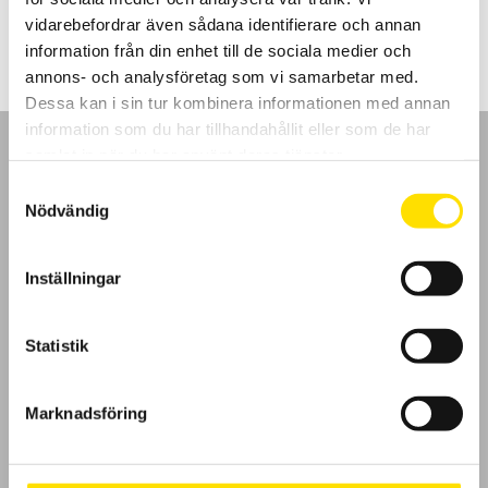
1,090.00
kr
–
3,260.00
kr
LÄS MER
1,090.00 kr
vidarebefordrar även sådana identifierare och annan
till
3,260.00 kr
information från din enhet till de sociala medier och
annons- och analysföretag som vi samarbetar med.
Dessa kan i sin tur kombinera informationen med annan
information som du har tillhandahållit eller som de har
samlat in när du har använt deras tjänster.
Samtyckesval
Nödvändig
GDPR
Inställningar
Köpvillkor
Cookies
Statistik
Klagomål
Marknadsföring
Kundundersökning