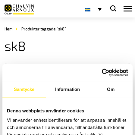
Hem
Produkter taggade "sk8"
sk8
Samtycke
Information
Om
Temperaturgivare typ K, modell SK6 till SK13
Denna webbplats använder cookies
Chauvin-Arnoux har ett brett sortiment av handhållna
Vi använder enhetsidentifierare för att anpassa innehållet
temperaturgivare för instrument med minikontakt typ k.
och annonserna till användarna, tillhandahålla funktioner
för sociala medier och analysera vår trafik. Vi
Prisintervall: