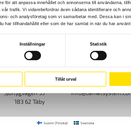
e för att anpassa innehållet och annonserna till användarna, tillh
vår trafik. Vi vidarebefordrar även sådana identifierare och anna
nnons- och analysföretag som vi samarbetar med. Dessa kan i sin
har tillhandahållit eller som de har samlat in när du har använt 
Inställningar
Statistik
Cookies
Klagomål
Kundundersökni
Tillåt urval
CA Mätsystem AB
08-50 52 68 00
Sjöflygvägen 35
info@camatsystem.co
183 62 Täby
Suomi
(
Finska
)
Svenska