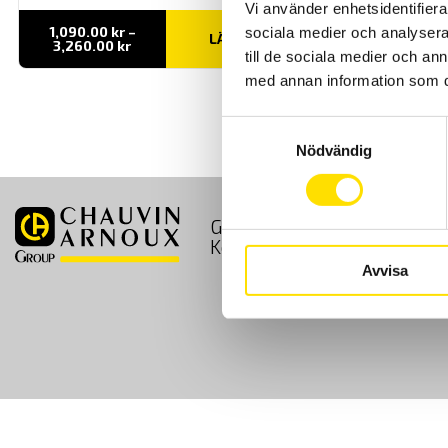
Vi använder enhetsidentifierar
1,090.00
kr
–
sociala medier och analysera 
LÄS MER
Prisintervall:
3,260.00
kr
till de sociala medier och a
1,090.00 kr
till
med annan information som du 
3,260.00 kr
Samtyckesval
Nödvändig
GDPR
Köpvillkor
Kontakt
Avvisa