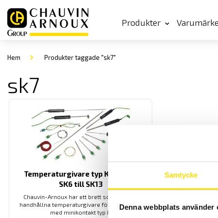
Produkter
Varumärk
Hem
Produkter taggade "sk7"
sk7
Temperaturgivare typ K, modell
Samtycke
SK6 till SK13
Chauvin-Arnoux har ett brett sortiment av
handhållna temperaturgivare för instrument
Denna webbplats använder 
med minikontakt typ k.