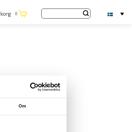
ukorg
0
Om