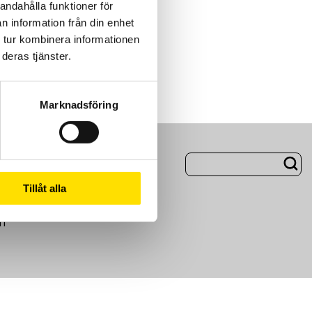
andahålla funktioner för
n information från din enhet
 tur kombinera informationen
deras tjänster.
Marknadsföring
ng
Om Oss
Tillåt alla
m