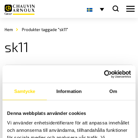
Hem
Produkter taggade "sk11"
sk11
Samtycke
Information
Om
Temperaturgivare typ K, modell SK6 till SK13
Denna webbplats använder cookies
Chauvin-Arnoux har ett brett sortiment av handhållna
Vi använder enhetsidentifierare för att anpassa innehållet
temperaturgivare för instrument med minikontakt typ k.
och annonserna till användarna, tillhandahålla funktioner
för sociala medier och analysera vår trafik. Vi
Prisintervall: