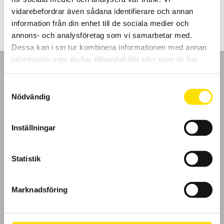
1,090.00
kr
–
3,260.00
kr
LÄS MER
1,090.00 kr
vidarebefordrar även sådana identifierare och annan
till
3,260.00 kr
information från din enhet till de sociala medier och
annons- och analysföretag som vi samarbetar med.
Dessa kan i sin tur kombinera informationen med annan
information som du har tillhandahållit eller som de har
samlat in när du har använt deras tjänster.
Samtyckesval
Nödvändig
GDPR
Inställningar
Köpvillkor
Cookies
Statistik
Klagomål
Marknadsföring
Kundundersökning