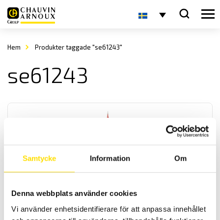
Hem
Produkter taggade "se61243"
se61243
Samtycke
Information
Om
CA742 & CA762 Spänningsprovare 690 V AC – enligt
EN 61243-3
Denna webbplats använder cookies
Spänningsprovare för spänningskontroll av andra spänningar än
Vi använder enhetsidentifierare för att anpassa innehållet
driftspänning enligt EN 61243-3. Med låg ingångsimpedans för
mätning upp till 690 V AC / 750 DC med 600 V kat IV