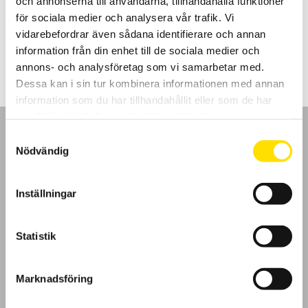
och annonserna till användarna, tillhandahålla funktioner
spänningskategori.
för sociala medier och analysera vår trafik. Vi
vidarebefordrar även sådana identifierare och annan
Prisintervall:
275.00
kr
–
1,115.00
kr
LÄS MER
275.00 kr
information från din enhet till de sociala medier och
till
1,115.00 kr
annons- och analysföretag som vi samarbetar med.
Dessa kan i sin tur kombinera informationen med annan
information som du har tillhandahållit eller som de har
samlat in när du har använt deras tjänster.
Samtyckesval
Nödvändig
GDPR
Inställningar
Köpvillkor
Statistik
Cookies
Marknadsföring
Klagomål