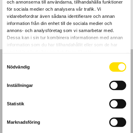
och annonserna till användarna, tillhandahålla funktioner
WiFi och USB kommunikation samt inbyggd webbserver. Även
mjukvara för PC ingår.
för sociala medier och analysera vår trafik. Vi
vidarebefordrar även sådana identifierare och annan
Prisintervall:
28,900.00
kr
–
59,500.00
kr
LÄS MER
28,900.00 kr
information från din enhet till de sociala medier och
till
annons- och analysföretag som vi samarbetar med.
59,500.00 kr
Dessa kan i sin tur kombinera informationen med annan
information som du har tillhandahållit eller som de har
samlat in när du har använt deras tjänster.
Samtyckesval
Nödvändig
GDPR
Inställningar
Köpvillkor
Statistik
Cookies
Marknadsföring
Klagomål