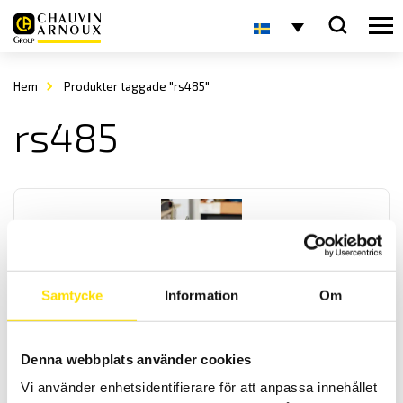
Hem
Produkter taggade "rs485"
rs485
Samtycke
Information
Om
OX9000 Scopix IV oscilloskopserie
Handhållna oscilloskop med galvaniskt isolerade kanaler, med
Denna webbplats använder cookies
multimeter som har effektmätning, övertonsanalys samt logger.
OX9302-BUS har även BUS-analys, för analys av de vanligast
Vi använder enhetsidentifierare för att anpassa innehållet
förekommande databussarna. Med kommunikatione med ethernet,