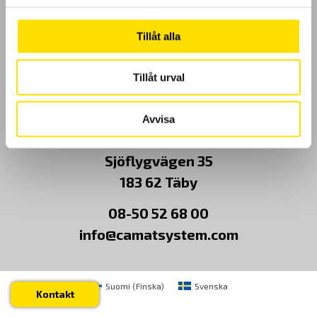
Kundundersökning
Tillåt alla
Om Oss
Tillåt urval
Kontakt
Avvisa
CA Mätsystem AB
Sjöflygvägen 35
183 62 Täby
08-50 52 68 00
info@camatsystem.com
Suomi
(
Finska
)
Svenska
Kontakt