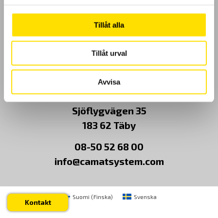
Kundundersökning
Tillåt alla
Om Oss
Tillåt urval
Kontakt
Avvisa
CA Mätsystem AB
Sjöflygvägen 35
183 62 Täby
08-50 52 68 00
info@camatsystem.com
Suomi
(
Finska
)
Svenska
Kontakt