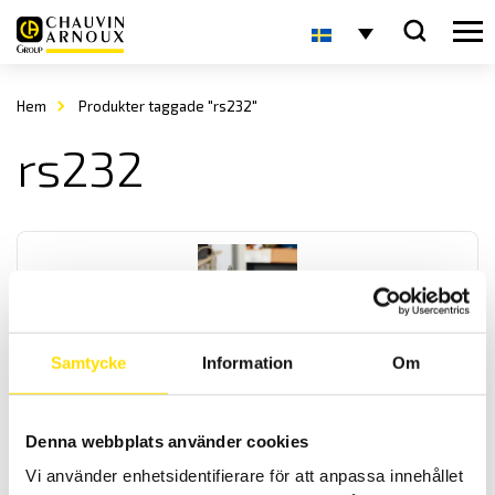
Hem
Produkter taggade "rs232"
rs232
Samtycke
Information
Om
OX9000 Scopix IV oscilloskopserie
Handhållna oscilloskop med galvaniskt isolerade kanaler, med
Denna webbplats använder cookies
multimeter som har effektmätning, övertonsanalys samt logger.
OX9302-BUS har även BUS-analys, för analys av de vanligast
Vi använder enhetsidentifierare för att anpassa innehållet
förekommande databussarna. Med kommunikatione med ethernet,