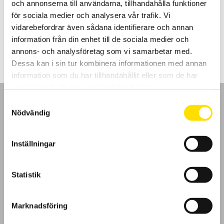
och annonserna till användarna, tillhandahålla funktioner
WiFi och USB kommunikation samt inbyggd webbserver. Även
mjukvara för PC ingår.
för sociala medier och analysera vår trafik. Vi
vidarebefordrar även sådana identifierare och annan
Prisintervall:
28,900.00
kr
–
59,500.00
kr
LÄS MER
28,900.00 kr
information från din enhet till de sociala medier och
till
annons- och analysföretag som vi samarbetar med.
59,500.00 kr
Dessa kan i sin tur kombinera informationen med annan
information som du har tillhandahållit eller som de har
samlat in när du har använt deras tjänster.
Samtyckesval
Nödvändig
GDPR
Inställningar
Köpvillkor
Statistik
Cookies
Marknadsföring
Klagomål