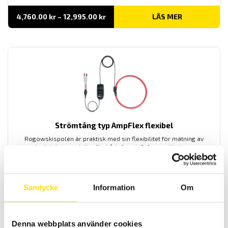
Prisintervall:
4,760.00
kr
–
12,995.00
kr
LÄS MER
4,760.00 kr
till
12,995.00 kr
Strömtång typ AmpFlex flexibel
Rogowskispolen är praktisk med sin flexibilitet för mätning av
växelström, modeller för både 1- och 3-fas applikationer.
Anslutning med 4 mm banan eller BNC kontakt. Andra
specialvarianter med bland annat 4-20 mA utgång finns på
förfrågan.
Samtycke
Information
Om
Prisintervall:
5,370.00
kr
–
14,150.00
kr
LÄS MER
5,370.00 kr
till
14,150.00 kr
Denna webbplats använder cookies