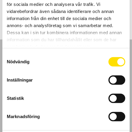
för sociala medier och analysera vår trafik. Vi
Prisintervall:
5,870.00
kr
–
6,495.00
kr
LÄS MER
vidarebefordrar även sådana identifierare och annan
5,870.00 kr
till
information från din enhet till de sociala medier och
6,495.00 kr
annons- och analysföretag som vi samarbetar med.
Dessa kan i sin tur kombinera informationen med annan
information som du har tillhandahållit eller som de har
samlat in när du har använt deras tjänster.
Samtyckesval
Nödvändig
GDPR
Inställningar
Köpvillkor
Statistik
Cookies
Marknadsföring
Klagomål