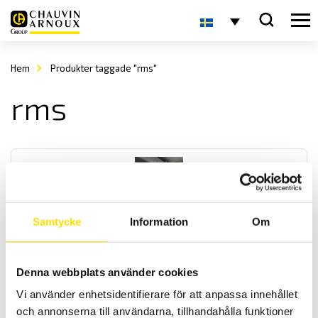
Hem
Produkter taggade "rms"
rms
Samtycke
Information
Om
Logger L411 L412 & L461
Denna webbplats använder cookies
En serie med 1- och 2-kanals ström och spänningsloggers med 8
GB minne för långa loggningar. För mätning av spänning mellan
Vi använder enhetsidentifierare för att anpassa innehållet
10...1200V ac /
±
1700 V dc samt 0,5...3000 A ac. Modell L412 har
och annonserna till användarna, tillhandahålla funktioner
ingångar för separata strömtänger.