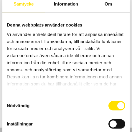
126.00
kr
–
329.00
kr
LÄS MER
Samtycke
Information
Om
126.00 kr
till
329.00 kr
Denna webbplats använder cookies
Vi använder enhetsidentifierare för att anpassa innehållet
och annonserna till användarna, tillhandahålla funktioner
för sociala medier och analysera vår trafik. Vi
vidarebefordrar även sådana identifierare och annan
information från din enhet till de sociala medier och
Tillbehör till mätinstrument, mätprober
annons- och analysföretag som vi samarbetar med.
Vårt praktiska sortiment av prober med diameter från 0,6 mm till 4
mm för mätning alla spänningsapplikationer från DIN-system till
Dessa kan i sin tur kombinera informationen med annan
bilelektronik. Dessa prober har 4 mm anslutning, med upp till
information som du har tillhandahållit eller som de har
kategori IV 1000 V säkerhetsklassning enligt IEC 61010 standard.
samlat in när du har använt deras tjänster.
Prisintervall:
160.00
kr
–
535.00
kr
LÄS MER
Samtyckesval
160.00 kr
Nödvändig
till
535.00 kr
Inställningar