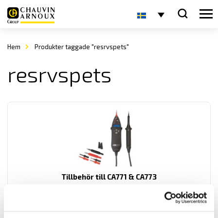
Hem
Produkter taggade "resrvspets"
resrvspets
Tillbehör till CA771 & CA773
Tillbehör för kategori IV 1000 V spänningsprovare samt praktisk
uttagsadapter för vägguttag.
Prisintervall: