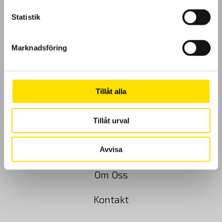
Statistik
Marknadsföring
GDPR
Köpvillkor
Tillåt alla
Cookies
Tillåt urval
Klagomål
Kundundersökning
Avvisa
Om Oss
Kontakt