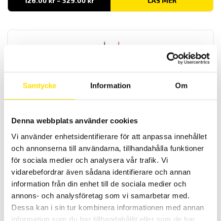
126.00
kr
–
329.00
kr
LÄS MER
126.00 kr
till
329.00 kr
Samtycke
Information
Om
Tillbehör till mätinstrument, mätprober
Vårt praktiska sortiment av prober med diameter från 0,6 mm till 4
Denna webbplats använder cookies
mm för mätning alla spänningsapplikationer från DIN-system till
bilelektronik. Dessa prober har 4 mm anslutning, med upp till
Vi använder enhetsidentifierare för att anpassa innehållet
kategori IV 1000 V säkerhetsklassning enligt IEC 61010 standard.
och annonserna till användarna, tillhandahålla funktioner
för sociala medier och analysera vår trafik. Vi
Prisintervall:
160.00
kr
–
535.00
kr
LÄS MER
160.00 kr
vidarebefordrar även sådana identifierare och annan
till
information från din enhet till de sociala medier och
535.00 kr
annons- och analysföretag som vi samarbetar med.
Dessa kan i sin tur kombinera informationen med annan
information som du har tillhandahållit eller som de har