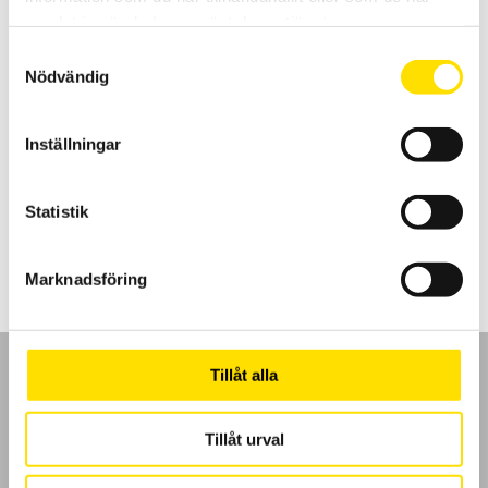
samlat in när du har använt deras tjänster.
Samtyckesval
Nödvändig
Tillbehör isolationsprovare upp till 1 kV &
Installationstestare
Inställningar
Tillbehör för Chauvin-Arnoux handhållna isolationsprovare upp till
1000 V.
Statistik
Prisintervall:
125.00
kr
–
3,190.00
kr
LÄS MER
125.00 kr
till
3,190.00 kr
Marknadsföring
Tillåt alla
Tillåt urval
GDPR