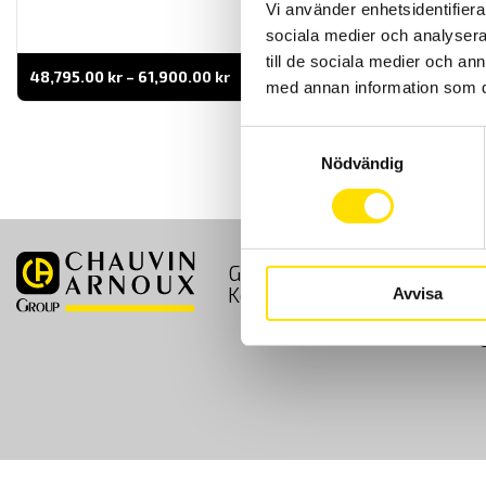
Vi använder enhetsidentifierar
sociala medier och analysera 
till de sociala medier och a
Prisintervall:
48,795.00
kr
–
61,900.00
kr
LÄS MER
med annan information som du 
48,795.00 kr
till
61,900.00 kr
Samtyckesval
Nödvändig
GDPR
Köpvillkor
Kontakt
Avvisa