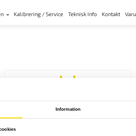
en
Kalibrering / Service
Teknisk Info
Kontakt
Var
Information
CA6505, CA6545, CA6547 & CA6549 40…5 kV
Användarvänliga digitala isolationsprovare med inställbara
cookies
spänningar från 40...5100 V. I utförande med regntålig kapsling och
dubbelisolerade silikonkablar.