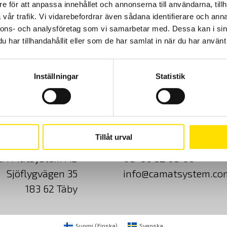
e för att anpassa innehållet och annonserna till användarna, tillh
vår trafik. Vi vidarebefordrar även sådana identifierare och anna
nnons- och analysföretag som vi samarbetar med. Dessa kan i sin
Prisintervall:
30,900.00
kr
–
48,795.00
kr
LÄS MER
har tillhandahållit eller som de har samlat in när du har använt 
30,900.00 kr
till
48,795.00 kr
Inställningar
Statistik
Cookies
Klagomål
Kundundersökni
Tillåt urval
CA Mätsystem AB
08-50 52 68 00
Sjöflygvägen 35
info@camatsystem.co
183 62 Täby
Suomi
(
Finska
)
Svenska