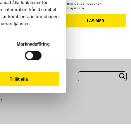
andahålla funktioner för
menyer och helsvensk manual samt svensk
rapporteringsmjukvara.
n information från din enhet
 tur kombinera informationen
Prisintervall:
61,900.00
kr
–
74,900.00
kr
LÄS MER
deras tjänster.
61,900.00 kr
till
74,900.00 kr
Marknadsföring
ng
Om Oss
Tillåt alla
m