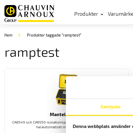
Produkter
Varumärk
Hem
Produkter taggade "ramptest"
ramptest
Samtycke
Mantelprovare
CA6549 och CA6550 isolationsprovare från Chauvin-Arnoux med
Denna webbplats använder 
helautomatiskt mantelprovfunktion.