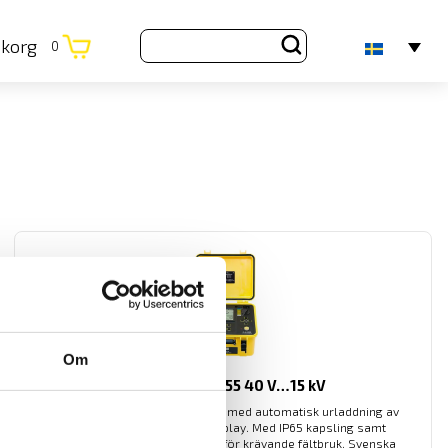
ukorg
0
Om
CA6550 & CA6555 40 V…15 kV
10- och 15 kV isolationsprovare med automatisk urladdning av
mätobjektet samt grafisk display. Med IP65 kapsling samt
dubbelisolerade silikonkablar för krävande fältbruk. Svenska