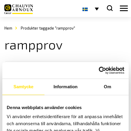
Hem
Produkter taggade "rampprov"
rampprov
Samtycke
Information
Om
Mantelprovare
Denna webbplats använder cookies
CA6549 och CA6550 isolationsprovare från Chauvin-Arnoux med
Vi använder enhetsidentifierare för att anpassa innehållet
helautomatiskt mantelprovfunktion.
och annonserna till användarna, tillhandahålla funktioner
för sociala medier och analysera vår trafik. Vi
Prisintervall: