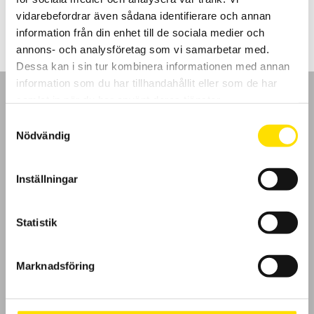
48,795.00
kr
–
61,900.00
kr
LÄS MER
48,795.00 kr
vidarebefordrar även sådana identifierare och annan
till
61,900.00 kr
information från din enhet till de sociala medier och
annons- och analysföretag som vi samarbetar med.
Dessa kan i sin tur kombinera informationen med annan
information som du har tillhandahållit eller som de har
samlat in när du har använt deras tjänster.
Samtyckesval
Nödvändig
GDPR
Inställningar
Köpvillkor
Cookies
Statistik
Klagomål
Marknadsföring
Kundundersökning