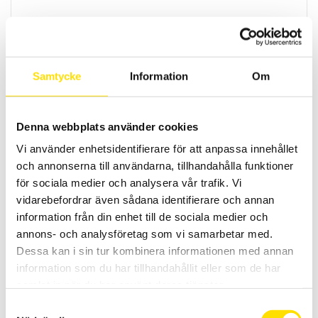
Tekscan Flexiforce A401 givare
Flexiforce givare A401 från Tekscan är endast o,1 mm tjock
LÄS MER
Samtycke
Information
Om
Denna webbplats använder cookies
Vi använder enhetsidentifierare för att anpassa innehållet
och annonserna till användarna, tillhandahålla funktioner
för sociala medier och analysera vår trafik. Vi
vidarebefordrar även sådana identifierare och annan
information från din enhet till de sociala medier och
Tekscan Flexiforce A502 givare
annons- och analysföretag som vi samarbetar med.
Flexiforce givare A502 från Tekscan är endast o,1 mm tjock
Dessa kan i sin tur kombinera informationen med annan
information som du har tillhandahållit eller som de har
LÄS MER
samlat in när du har använt deras tjänster.
Samtyckesval