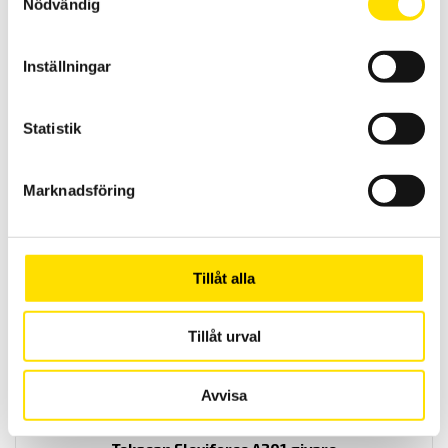
Nödvändig
Inställningar
Statistik
Tekscan Flexiforce HT201 givare
Flexiforce givare HT201 från Tekscan är endast o,2 mm tjock och
Marknadsföring
klarar temperaturer upp till 200 grader
LÄS MER
Tillåt alla
Tillåt urval
Avvisa