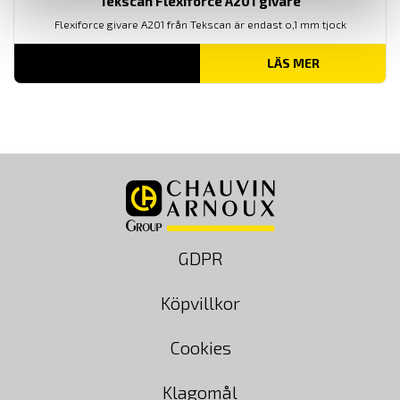
Tekscan Flexiforce A201 givare
Flexiforce givare A201 från Tekscan är endast o,1 mm tjock
LÄS MER
GDPR
Köpvillkor
Cookies
Klagomål