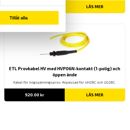
Prisintervall:
3,450.00
kr
–
4,200.00
kr
LÄS MER
3,450.00 kr
till
Tillåt alla
4,200.00 kr
ETL Provkabel HV med HVP06N-kontakt (1-polig) och
öppen ände
Kabel för högspänningsprov. Anpassad för UH28C och UG28C.
920.00
kr
LÄS MER