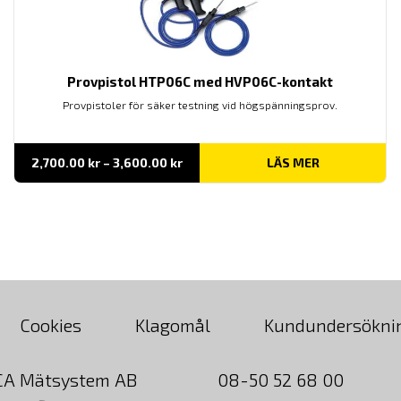
Provpistol HTP06C med HVP06C-kontakt
Provpistoler för säker testning vid högspänningsprov.
Prisintervall:
2,700.00
kr
–
3,600.00
kr
LÄS MER
2,700.00 kr
till
3,600.00 kr
Cookies
Klagomål
Kundundersökni
CA Mätsystem AB
08-50 52 68 00