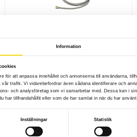
ETL Provkabel PE med 4-polig kontakt och öppen
ände
Provkabel för säker testning vid högspänningsprov.
Information
Prisintervall:
650.00
kr
–
950.00
kr
LÄS MER
650.00 kr
till
950.00 kr
cookies
e för att anpassa innehållet och annonserna till användarna, tillh
vår trafik. Vi vidarebefordrar även sådana identifierare och anna
nnons- och analysföretag som vi samarbetar med. Dessa kan i sin
har tillhandahållit eller som de har samlat in när du har använt 
ETL Provspets VP400 med 7-polig kontakt
Inställningar
Statistik
Provspets för enkel testning vid skyddsledarprov (PE).