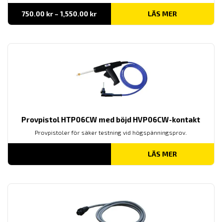
Prisintervall:
750.00
kr
–
1,550.00
kr
LÄS MER
750.00 kr
till
1,550.00 kr
Provpistol HTP06CW med böjd HVP06CW-kontakt
Provpistoler för säker testning vid högspänningsprov.
LÄS MER