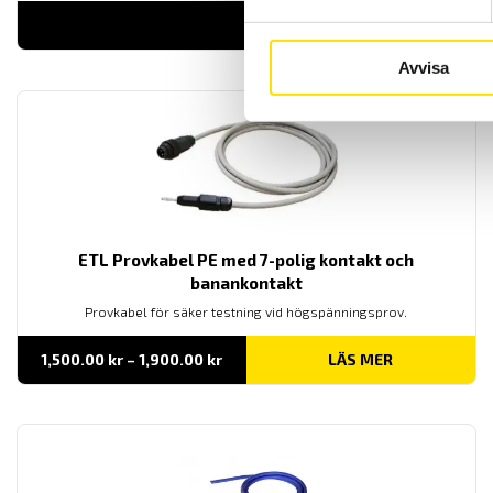
LÄS MER
Avvisa
ETL Provkabel PE med 7-polig kontakt och
banankontakt
Provkabel för säker testning vid högspänningsprov.
Prisintervall:
1,500.00
kr
–
1,900.00
kr
LÄS MER
1,500.00 kr
till
1,900.00 kr