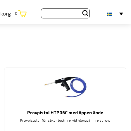
ukorg
0
Provpistol HTP06C med öppen ände
Provpistoler för säker testning vid högspänningsprov.