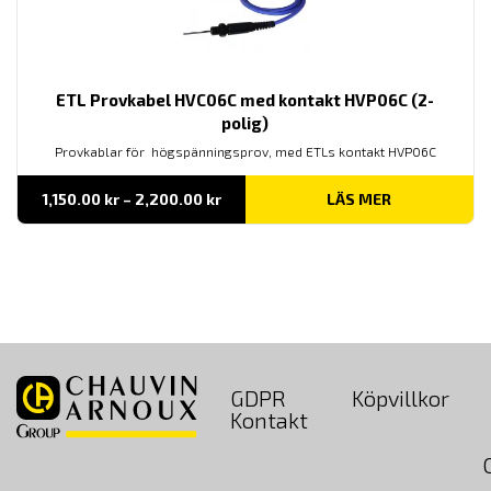
ETL Provkabel HVC06C med kontakt HVP06C (2-
polig)
Provkablar för högspänningsprov, med ETLs kontakt HVP06C
Prisintervall:
1,150.00
kr
–
2,200.00
kr
LÄS MER
1,150.00 kr
till
2,200.00 kr
GDPR
Köpvillkor
Kontakt