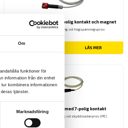
ETL Provkabel PE med 4-polig kontakt och magnet
Provkabel för säker testning vid högspänningsprov.
Om
LÄS MER
andahålla funktioner för
n information från din enhet
 tur kombinera informationen
deras tjänster.
ETL Provspets VP36 med 7-polig kontakt
Marknadsföring
Provspets för enkel testning vid skyddsledarprov (PE).