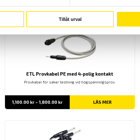
Prisintervall:
3,100.00
kr
–
4,500.00
kr
LÄS MER
3,100.00 kr
till
Tillåt urval
4,500.00 kr
ETL Provkabel PE med 4-polig kontakt
Provkabel för säker testning vid högspänningsprov.
Prisintervall:
1,100.00
kr
–
1,800.00
kr
LÄS MER
1,100.00 kr
till
1,800.00 kr