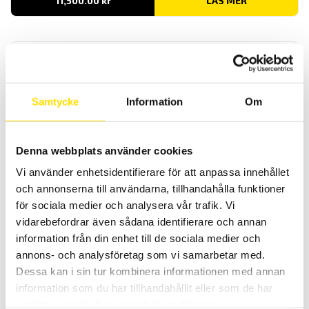
11,500.00
kr
LÄS MER
Samtycke
Information
Om
KERN Pallvåg VHB
Denna webbplats använder cookies
Mobil pallvåg VHB från Kern är en robust och mycket prisvärd våg
Vi använder enhetsidentifierare för att anpassa innehållet
för pallvägning, den finns i 1 kapacitet [2 ton]
och annonserna till användarna, tillhandahålla funktioner
för sociala medier och analysera vår trafik. Vi
22,500.00
kr
LÄS MER
vidarebefordrar även sådana identifierare och annan
information från din enhet till de sociala medier och
annons- och analysföretag som vi samarbetar med.
Dessa kan i sin tur kombinera informationen med annan
information som du har tillhandahållit eller som de har
samlat in när du har använt deras tjänster.