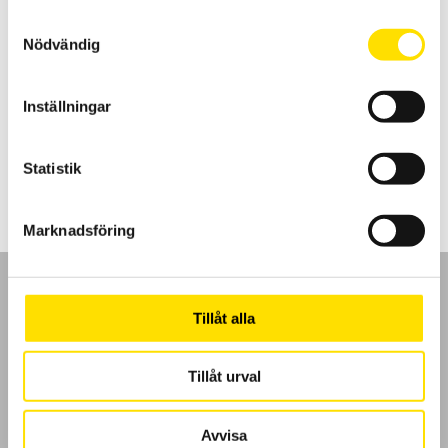
Samtyckesval
Nödvändig
KERN Pallvåg UFB
Pallvåg UFB från Kern är en robust och mycket prisvärd våg för
Inställningar
pallvägning, den finns i 2 olika kapaciteter [0,6 ton och 1,5ton]
14,650.00
kr
LÄS MER
Statistik
Marknadsföring
Tillåt alla
GDPR
Tillåt urval
Köpvillkor
Avvisa