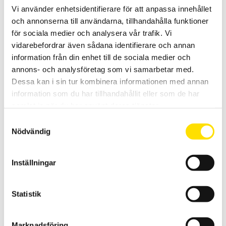
Vi använder enhetsidentifierare för att anpassa innehållet
och annonserna till användarna, tillhandahålla funktioner
för sociala medier och analysera vår trafik. Vi
vidarebefordrar även sådana identifierare och annan
information från din enhet till de sociala medier och
Elektroder generellt
annons- och analysföretag som vi samarbetar med.
Vi har ett brett sortiment av elektroder för pH- mätning
Dessa kan i sin tur kombinera informationen med annan
konduktivitet samt Redox. Vi levererar dessa med BNC-, S7-, DIN-,
information som du har tillhandahållit eller som de har
DIN 8-pol IP67 eller TV kontakter.
samlat in när du har använt deras tjänster.
LÄS MER
Samtyckesval
Nödvändig
Inställningar
Statistik
CA10001 & CA10002 pH-mätare med
Marknadsföring