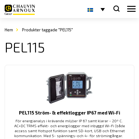
Hem
Produkter taggade "PEL115"
PEL115
PEL115 Ström- & effektlogger IP67 med Wi-Fi
För energianalys i krävande miljöer IP 67 samt klarar - 20º C.
AC+DC TRMS effekt- och energilogger med inbyggd Wi-Fi (både
access samt Hotspot funktion samt SD-kort, USB och Ethernet
kommunikation. Med 5- spännings-och 4- för strömingångar.