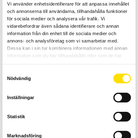
Vi använder enhetsidentifierare för att anpassa innehållet
och annonserna till användarna, tillhandahålla funktioner
för sociala medier och analysera vår trafik. Vi
vidarebefordrar även sådana identifierare och annan
information från din enhet till de sociala medier och
annons- och analysföretag som vi samarbetar med.
Tillbehör strömtänger MiniFlex & AmpFlex till
Qualistar och PEL
Dessa kan i sin tur kombinera informationen med annan
information som du har tillhandahållit eller som de har
Tillbehör strömtänger av rogowskityp med anslutningskontakt
avpassade för dessa effekt- och energianalysatorer från Chauvin-
samlat in när du har använt deras tjänster.
Arnoux: PEL51, PEL52, PEL102, PEL103, PEL104, PEL105, PEL106, PEL112,
PEL113, CA8220, CA8331, CA8333, CA8336, CA83435.
Samtyckesval
Nödvändig
Prisintervall:
2,805.00
kr
–
4,370.00
kr
LÄS MER
2,805.00 kr
till
4,370.00 kr
Inställningar
Statistik
Marknadsföring