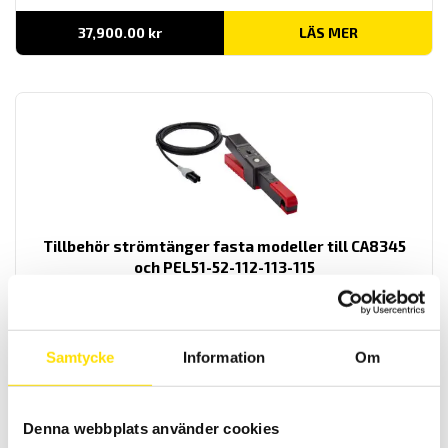
37,900.00
kr
LÄS MER
Tillbehör strömtänger fasta modeller till CA8345
och PEL51-52-112-113-115
Tillbehör strömtänger med Chauvin-Arnoux anslutningskontakt
avpassade för dessa effekt- och energianalysatorer: PEL51, PEL52,
PEL112, PEL113, PEL115 och CA83435.
Samtycke
Information
Om
Prisintervall:
3,720.00
kr
–
3,965.00
kr
LÄS MER
3,720.00 kr
till
3,965.00 kr
Denna webbplats använder cookies