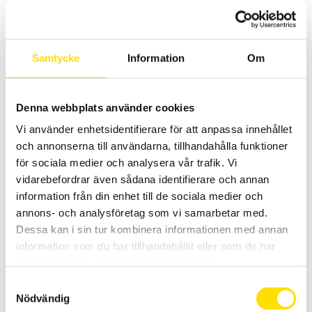
Samtycke
Information
Om
Denna webbplats använder cookies
Tillbehör strömtänger MiniFlex & AmpFlex till
Vi använder enhetsidentifierare för att anpassa innehållet
Qualistar och PEL
och annonserna till användarna, tillhandahålla funktioner
Tillbehör strömtänger av rogowskityp med anslutningskontakt
avpassade för dessa effekt- och energianalysatorer från Chauvin-
för sociala medier och analysera vår trafik. Vi
Arnoux: PEL51, PEL52, PEL102, PEL103, PEL104, PEL105, PEL106, PEL112,
vidarebefordrar även sådana identifierare och annan
PEL113, CA8220, CA8331, CA8333, CA8336, CA83435.
information från din enhet till de sociala medier och
Prisintervall:
2,805.00
kr
–
4,370.00
kr
LÄS MER
annons- och analysföretag som vi samarbetar med.
2,805.00 kr
Dessa kan i sin tur kombinera informationen med annan
till
4,370.00 kr
information som du har tillhandahållit eller som de har
samlat in när du har använt deras tjänster.
Samtyckesval
Nödvändig