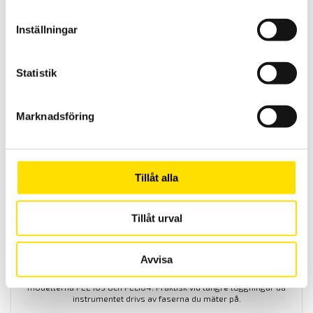
Inställningar
Tillbehör Qualistar och PEL
Tillbehör för Qualistar och PEL, kabelsatser för spänning samt
Statistik
praktiska kabelupprullare.
Prisintervall:
205.00
kr
–
1,780.00
kr
LÄS MER
Marknadsföring
205.00 kr
till
1,780.00 kr
Tillåt alla
Tillåt urval
PEL Spänningsadapter
Avvisa
Spänningsadapter för PEL 112 samt PEL 113 samt de äldre PEL
modellerna PEL 103 och PEL104. Praktisk vid längre loggningar då
instrumentet drivs av faserna du mäter på.