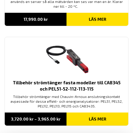
används en server så alla mätvärden kan ses var man en är. Klarar
ner till - 20 ºC.
17,990.00
kr
LÄS MER
Tillbehör strömtänger fasta modeller till CA8345
och PEL51-52-112-113-115
Tillbehör strömtänger med Chauvin-Arnoux anslutningskontakt
avpassade för dessa effekt- och energianalysatorer: PEL51, PEL52,
PEL112, PEL113, PEL115 och CA83435.
Prisintervall:
3,720.00
kr
–
3,965.00
kr
LÄS MER
3,720.00 kr
till
3,965.00 kr