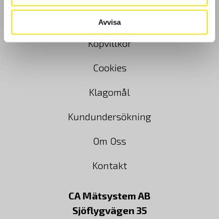
GDPR
Avvisa
Köpvillkor
Cookies
Klagomål
Kundundersökning
Om Oss
Kontakt
CA Mätsystem AB
Sjöflygvägen 35