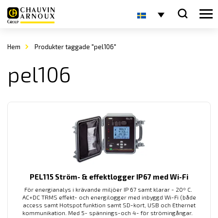
Hem
Produkter taggade "pel106"
pel106
PEL115 Ström- & effektlogger IP67 med Wi-Fi
För energianalys i krävande miljöer IP 67 samt klarar - 20º C.
AC+DC TRMS effekt- och energilogger med inbyggd Wi-Fi (både
access samt Hotspot funktion samt SD-kort, USB och Ethernet
kommunikation. Med 5- spännings-och 4- för strömingångar.