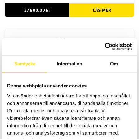
37,900.00
kr
LÄS MER
Samtycke
Information
Om
Tillbehör strömtänger fasta modeller till CA8345
och PEL51-52-112-113-115
Denna webbplats använder cookies
Tillbehör strömtänger med Chauvin-Arnoux anslutningskontakt
Vi använder enhetsidentifierare för att anpassa innehållet
avpassade för dessa effekt- och energianalysatorer: PEL51, PEL52,
PEL112, PEL113, PEL115 och CA83435.
och annonserna till användarna, tillhandahålla funktioner
för sociala medier och analysera vår trafik. Vi
Prisintervall:
3,720.00
kr
–
3,965.00
kr
LÄS MER
vidarebefordrar även sådana identifierare och annan
3,720.00 kr
till
information från din enhet till de sociala medier och
3,965.00 kr
annons- och analysföretag som vi samarbetar med.
Rea!