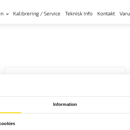
en
Kalibrering / Service
Teknisk Info
Kontakt
Var
Information
ETL Provkabel PE med 4-polig kontakt och magnet
Provkabel för säker testning vid högspänningsprov.
cookies