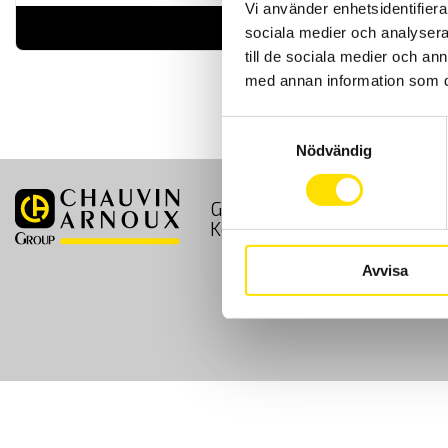
Vi använder enhetsidentifierar
LÄS MER
sociala medier och analysera 
till de sociala medier och a
med annan information som du 
Samtyckesval
Nödvändig
GDPR
Köpvillkor
Kontakt
Avvisa