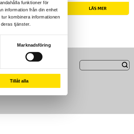
andahålla funktioner för
Prisintervall:
1,500.00
kr
–
1,900.00
kr
LÄS MER
n information från din enhet
1,500.00 kr
till
 tur kombinera informationen
1,900.00 kr
deras tjänster.
Marknadsföring
ng
Om Oss
Tillåt alla
m