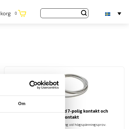
ukorg
0
Om
ETL Provkabel PE med 7-polig kontakt och
banankontakt
Provkabel för säker testning vid högspänningsprov.