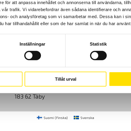
e för att anpassa innehållet och annonserna till användarna, tillh
LÄS MER
vår trafik. Vi vidarebefordrar även sådana identifierare och anna
nnons- och analysföretag som vi samarbetar med. Dessa kan i sin
har tillhandahållit eller som de har samlat in när du har använt 
Inställningar
Statistik
Cookies
Klagomål
Kundundersökni
CA Mätsystem AB
08-50 52 68 00
Tillåt urval
Sjöflygvägen 35
info@camatsystem.co
183 62 Täby
Suomi
(
Finska
)
Svenska