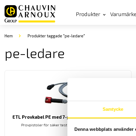
Produkter
Varumärk
Hem
Produkter taggade "pe-ledare"
pe-ledare
Samtycke
ETL Provkabel PE med 7-polig kontakt och magnet
Provpistoler för säker testning vid högspänningsprov.
Denna webbplats använder 