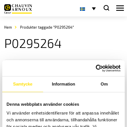
Hem
Produkter taggade "P0295264"
P0295264
Samtycke
Information
Om
Tillbehör för jordtagsmätning
Denna webbplats använder cookies
Tillbehör för jordbryggor CA6422, CA6424, CA6460, CA6462,
Vi använder enhetsidentifierare för att anpassa innehållet
CA6470N, CA6471 och CA6472
och annonserna till användarna, tillhandahålla funktioner
för sociala medier och analysera vår trafik. Vi
Prisintervall: