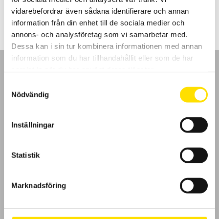
420.00
kr
–
5,110.00
kr
LÄS MER
420.00 kr
vidarebefordrar även sådana identifierare och annan
till
5,110.00 kr
information från din enhet till de sociala medier och
annons- och analysföretag som vi samarbetar med.
Dessa kan i sin tur kombinera informationen med annan
information som du har tillhandahållit eller som de har
samlat in när du har använt deras tjänster.
Samtyckesval
Nödvändig
GDPR
Inställningar
Köpvillkor
Cookies
Statistik
Klagomål
Marknadsföring
Kundundersökning