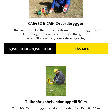
CA6422 & CA6424 Jordbryggor
Lättanvända samt vattentäta och extremt lätta jordbryggor som
klarar hög jordresistivitet. För nysättning- och
underhållsbesiktningar av referensjordtag.
PRISINTERVALL:
6,150.00
KR
–
8,150.00
KR
LÄS MER
6,150.00 KR
TILL
8,150.00 KR
Tillbehör kabelvindor upp till 50 m
Tillbehör för jordbryggor, vindor med kabel från 10 m till 50 m