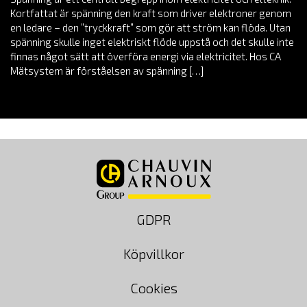
Kortfattat är spänning den kraft som driver elektroner genom
en ledare – den ”tryckkraft” som gör att ström kan flöda. Utan
spänning skulle inget elektriskt flöde uppstå och det skulle inte
finnas något sätt att överföra energi via elektricitet. Hos CA
Mätsystem är förståelsen av spänning […]
GDPR
Köpvillkor
Cookies