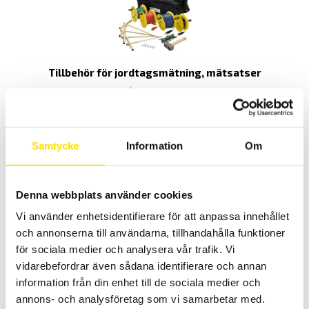
Tillbehör för jordtagsmätning, mätsatser
Jordtagssatser för underhålls- samt nybesiktning, kompletta med
jordspett, hammare, väska och kablar.
PRISINTERVALL:
3,350.00
KR
–
8,595.00
KR
LÄS MER
3,350.00 KR
Samtycke
Information
Om
TILL
8,595.00 KR
Denna webbplats använder cookies
Vi använder enhetsidentifierare för att anpassa innehållet
och annonserna till användarna, tillhandahålla funktioner
för sociala medier och analysera vår trafik. Vi
vidarebefordrar även sådana identifierare och annan
Tillbehör för jordtagsmätning, Svenska mätsatser
information från din enhet till de sociala medier och
Utvalda jordtags- och markesistivitetssatser för svenska
annons- och analysföretag som vi samarbetar med.
förhållanden. Att användas vid underhålls- samt nybesiktningar.