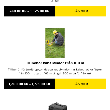
längd.
PRISINTERVALL:
240.00
KR
–
1,025.00
KR
LÄS MER
240.00 KR
TILL
1,025.00 KR
Tillbehör kabelvindor från 100 m
Tillbehör för jordbryggor, dessa kabelvindor har kabel i olika färger
från 100 m upp till 166 m längd (200 m på förfrågan).
PRISINTERVALL:
1,260.00
KR
–
1,775.00
KR
LÄS MER
1,260.00 KR
TILL
1,775.00 KR