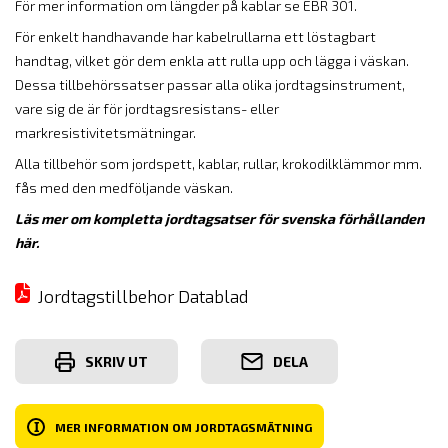
För mer information om längder på kablar se EBR 301.
För enkelt handhavande har kabelrullarna ett löstagbart
handtag, vilket gör dem enkla att rulla upp och lägga i väskan.
Dessa tillbehörssatser passar alla olika jordtagsinstrument,
vare sig de är för jordtagsresistans- eller
markresistivitetsmätningar.
Alla tillbehör som jordspett, kablar, rullar, krokodilklämmor mm.
fås med den medföljande väskan.
Läs mer om kompletta jordtagsatser för svenska förhållanden
här.
Jordtagstillbehor Datablad
SKRIV UT
DELA
I
MER INFORMATION OM JORDTAGSMÄTNING