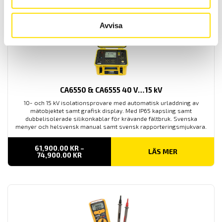
Avvisa
CA6550 & CA6555 40 V…15 kV
10- och 15 kV isolationsprovare med automatisk urladdning av
mätobjektet samt grafisk display. Med IP65 kapsling samt
dubbelisolerade silikonkablar för krävande fältbruk. Svenska
menyer och helsvensk manual samt svensk rapporteringsmjukvara.
61,900.00
KR
–
LÄS MER
PRISINTERVALL:
74,900.00
KR
61,900.00 KR
TILL
74,900.00 KR