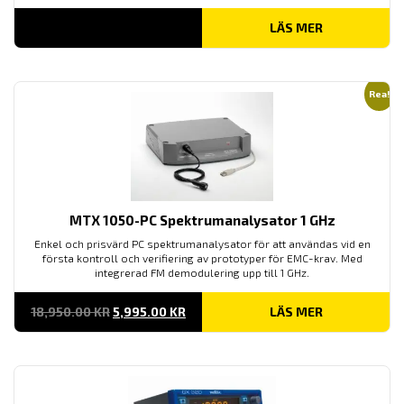
LÄS MER
Rea!
MTX 1050-PC Spektrumanalysator 1 GHz
Enkel och prisvärd PC spektrumanalysator för att användas vid en
första kontroll och verifiering av prototyper för EMC-krav. Med
integrerad FM demodulering upp till 1 GHz.
DET
DET
18,950.00
KR
5,995.00
KR
LÄS MER
URSPRUNGLIGA
NUVARANDE
PRISET
PRISET
VAR:
ÄR:
18,950.00 KR.
5,995.00 KR.