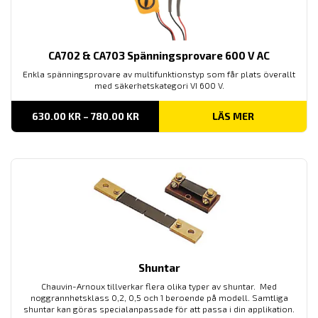
CA702 & CA703 Spänningsprovare 600 V AC
Enkla spänningsprovare av multifunktionstyp som får plats överallt
med säkerhetskategori VI 600 V.
PRISINTERVALL:
630.00
KR
–
780.00
KR
LÄS MER
630.00 KR
TILL
780.00 KR
Shuntar
Chauvin-Arnoux tillverkar flera olika typer av shuntar. Med
noggrannhetsklass 0,2, 0,5 och 1 beroende på modell. Samtliga
shuntar kan göras specialanpassade för att passa i din applikation.