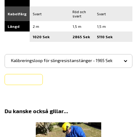
Röd och
Kabelfärg
Svart
Svart
svart
Längd
2 m
1,5 m
1,5 m
1020 Sek
2865 Sek
5110 Sek
▾
Kalibreringsloop för slingresistanstänger - 1965 Sek
Köp
Du kanske också gillar...