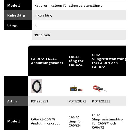
Modell
Kalibreringsloop för slingresistanstänger
Kabelfärg
Ingen färg
Längd
X
1965 Sek
C182
CAG72
CA6472-C6474
Slingresistanstång
tång för
Anslutningskabel
för CA6471 och
CA6424
CA6472
Art.nr
P01295271
P01120872
P 01120333
C182
CAG72
CA6472-C6474
Slingresistanstång
Modell
tång för
Anslutningskabel
för CA6471 och
CA6424
CA6472