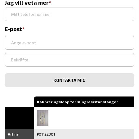
Jag vill veta mer
E-post
Ange
e-
post
Bekräfta
e-
post
Kalibreringsloop för slingresistanstänger
Art.nr
P01122301