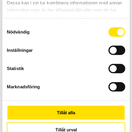
Dessa kan i sin tur kombinera informationen med annan
Satserna är kompletta med väska.
information som du har tillhandahållit eller som de har
4,095.00
KR
LÄS MER
samlat in när du har använt deras tjänster.
Samtyckesval
Nödvändig
Relaterade produkter
Inställningar
Statistik
Marknadsföring
CA 6612 & CA 6611 Fasföljdsvisare samt motortest
CA6612 för att kontrollera fasföljd samt CA6611 för kontrioll av både
fasföljd- och motorkontroll.
Tillåt alla
1,990.00
KR
LÄS MER
Tillåt urval