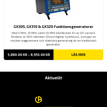
GX305, GX310 & GX320 Funktionsgeneratorer
Med 5 MHz, 10 MHz samt 20 MHz bandbredd. En av GX-seriens
fördelar är DDS-tekniken (Direct Digital Synthesis), som ger en
mycket noggrannare och stabilare generering än en traditionell
generator.
PRISINTERVALL:
5,880.00
KR
–
8,955.00
KR
LÄS MER
5,880.00 KR
TILL
8,955.00 KR
Aktuellt