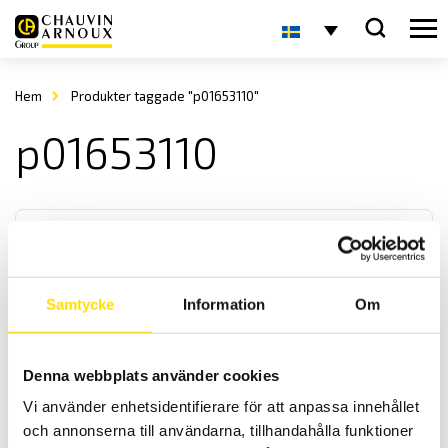
Hem
Produkter taggade "p01653110"
p01653110
Samtycke
Information
Om
TK2000 & TK2002 Temperaturinstrument typ K
Denna webbplats använder cookies
Dessa är lite mindre handhållna temperaturinstrument för mätning
Vi använder enhetsidentifierare för att anpassa innehållet
av temperatur. De finns med 1- eller 2- ingångar för termoelement
typ k.
och annonserna till användarna, tillhandahålla funktioner