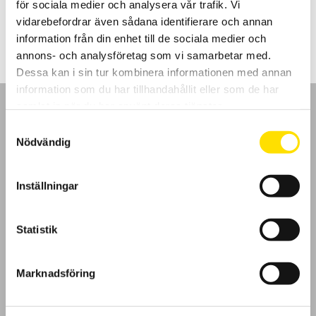
för sociala medier och analysera vår trafik. Vi
Prisintervall:
1,510.00
kr
–
2,270.00
kr
LÄS MER
1,510.00 kr
vidarebefordrar även sådana identifierare och annan
till
information från din enhet till de sociala medier och
2,270.00 kr
annons- och analysföretag som vi samarbetar med.
Dessa kan i sin tur kombinera informationen med annan
information som du har tillhandahållit eller som de har
samlat in när du har använt deras tjänster.
Samtyckesval
Nödvändig
GDPR
Inställningar
Köpvillkor
Statistik
Cookies
Klagomål
Marknadsföring
Kundundersökning