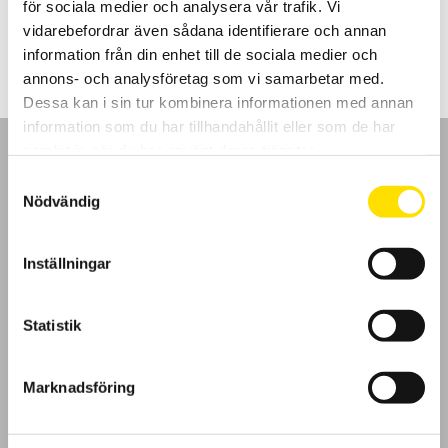
för sociala medier och analysera vår trafik. Vi
Prisintervall:
1,510.00
kr
–
2,270.00
kr
LÄS MER
1,510.00 kr
vidarebefordrar även sådana identifierare och annan
till
information från din enhet till de sociala medier och
2,270.00 kr
annons- och analysföretag som vi samarbetar med.
Dessa kan i sin tur kombinera informationen med annan
information som du har tillhandahållit eller som de har
samlat in när du har använt deras tjänster.
Samtyckesval
Nödvändig
GDPR
Inställningar
Köpvillkor
Statistik
Cookies
Klagomål
Marknadsföring
Kundundersökning