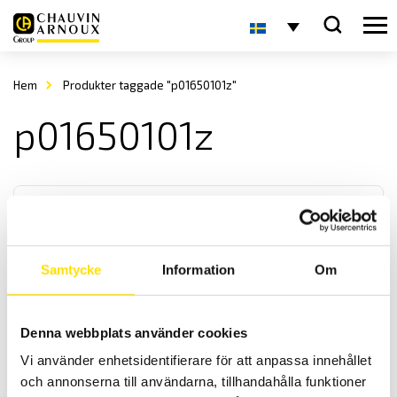
Hem
Produkter taggade "p01650101z"
p01650101z
Samtycke
Information
Om
TK2000 & TK2002 Temperaturinstrument typ K
Denna webbplats använder cookies
Dessa är lite mindre handhållna temperaturinstrument för mätning
Vi använder enhetsidentifierare för att anpassa innehållet
av temperatur. De finns med 1- eller 2- ingångar för termoelement
typ k.
och annonserna till användarna, tillhandahålla funktioner