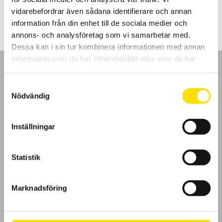
440.00
kr
–
590.00
kr
LÄS MER
440.00 kr
vidarebefordrar även sådana identifierare och annan
till
590.00 kr
information från din enhet till de sociala medier och
annons- och analysföretag som vi samarbetar med.
Dessa kan i sin tur kombinera informationen med annan
information som du har tillhandahållit eller som de har
samlat in när du har använt deras tjänster.
Samtyckesval
Nödvändig
GDPR
Inställningar
Köpvillkor
Cookies
Statistik
Klagomål
Marknadsföring
Kundundersökning