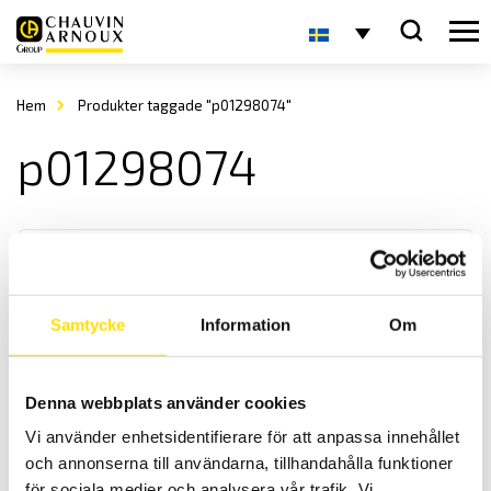
Hem
Produkter taggade "p01298074"
p01298074
Samtycke
Information
Om
Tillbehör till mätinstrument, väskor Multifix
Denna webbplats använder cookies
Mjuka väskor med fäste för magnetfästet Multifix, ett praktiskt
Vi använder enhetsidentifierare för att anpassa innehållet
tillbehör för alla mätinstrument!
och annonserna till användarna, tillhandahålla funktioner
för sociala medier och analysera vår trafik. Vi
Prisintervall: