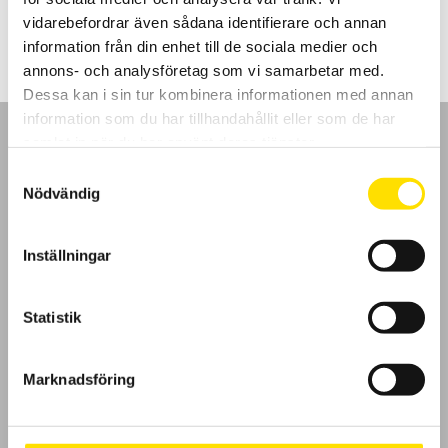
705.00
kr
–
4,340.00
kr
LÄS MER
705.00 kr
vidarebefordrar även sådana identifierare och annan
till
4,340.00 kr
information från din enhet till de sociala medier och
annons- och analysföretag som vi samarbetar med.
Dessa kan i sin tur kombinera informationen med annan
information som du har tillhandahållit eller som de har
samlat in när du har använt deras tjänster.
Samtyckesval
Nödvändig
GDPR
Inställningar
Köpvillkor
Cookies
Statistik
Klagomål
Marknadsföring
Kundundersökning