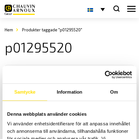
Hem
Produkter taggade "p01295520"
p01295520
Samtycke
Information
Om
Tillbehör isolationsprovare 10 kV & 15 kV
Denna webbplats använder cookies
Mätkablar och tillbehör för mätning för CA6550 och CA6555
Vi använder enhetsidentifierare för att anpassa innehållet
isolationsprovare.
och annonserna till användarna, tillhandahålla funktioner
för sociala medier och analysera vår trafik. Vi
Prisintervall: