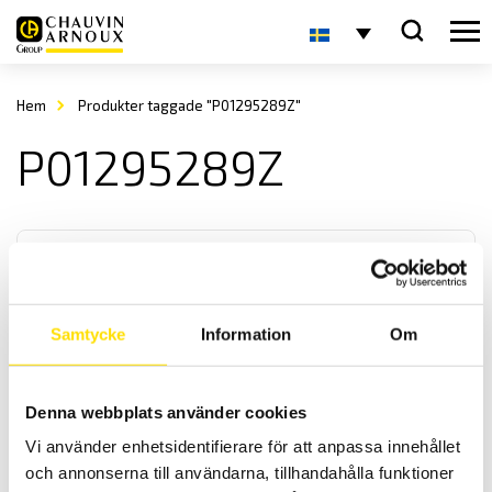
Hem
Produkter taggade "P01295289Z"
P01295289Z
Samtycke
Information
Om
Tillbehör till mätinstrument, kablar
Denna webbplats använder cookies
Mätkablar i antingen silikon eller PVC matrial för alla
Vi använder enhetsidentifierare för att anpassa innehållet
mätinstrument. Med upp till kategori IV 1000 V säkerhetsklassning
enligt IEC 61010 standard.
och annonserna till användarna, tillhandahålla funktioner