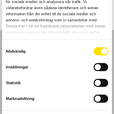
för sociala medier och analysera vår trafik. Vi
Prisintervall:
275.00
kr
–
375.00
kr
LÄS MER
275.00 kr
vidarebefordrar även sådana identifierare och annan
till
information från din enhet till de sociala medier och
375.00 kr
annons- och analysföretag som vi samarbetar med.
Dessa kan i sin tur kombinera informationen med annan
information som du har tillhandahållit eller som de har
samlat in när du har använt deras tjänster.
Samtyckesval
Nödvändig
GDPR
Inställningar
Köpvillkor
Statistik
Cookies
Klagomål
Marknadsföring
Kundundersökning