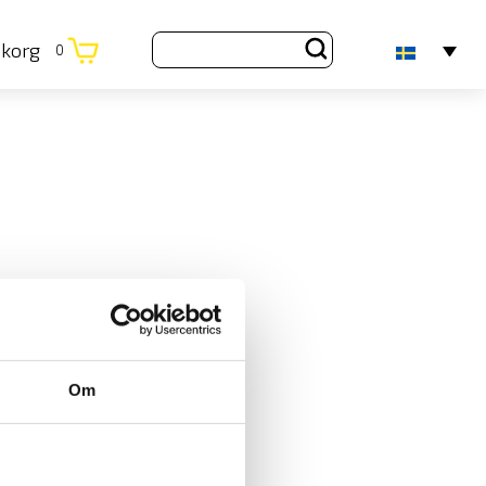
ukorg
0
Om