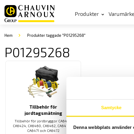
Produkter
Varumärk
Hem
Produkter taggade "P01295268"
P01295268
Tillbehör för
Samtycke
jordtagsmätning
Tillbehör för jordbryggor CA6422,
CA6424, CA6460, CA6462, CA6470N,
Denna webbplats använder 
CA6471 och CA6472