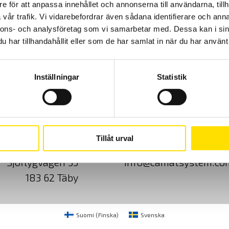
e för att anpassa innehållet och annonserna till användarna, tillh
vår trafik. Vi vidarebefordrar även sådana identifierare och anna
nnons- och analysföretag som vi samarbetar med. Dessa kan i sin
har tillhandahållit eller som de har samlat in när du har använt 
Inställningar
Statistik
Cookies
Klagomål
Kundundersökni
Tillåt urval
CA Mätsystem AB
08-50 52 68 00
Sjöflygvägen 35
info@camatsystem.co
183 62 Täby
Suomi
(
Finska
)
Svenska