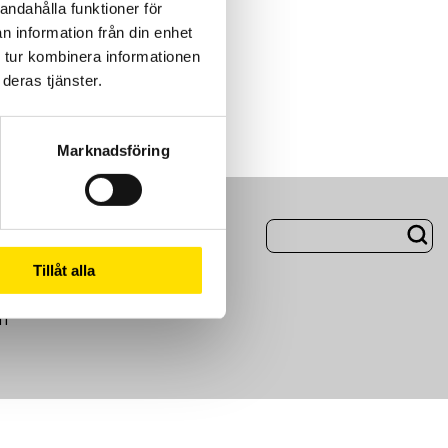
andahålla funktioner för
n information från din enhet
 tur kombinera informationen
deras tjänster.
Marknadsföring
ng
Om Oss
Tillåt alla
m