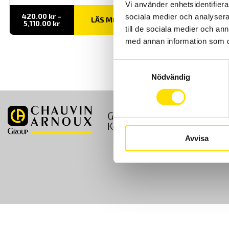
Vi använder enhetsidentifierar
420.00
kr
–
sociala medier och analysera 
LÄS MER
Prisintervall:
5,110.00
kr
till de sociala medier och a
420.00 kr
till
med annan information som du 
5,110.00 kr
Samtyckesval
Nödvändig
GDPR
Köpvillkor
Kontakt
Avvisa