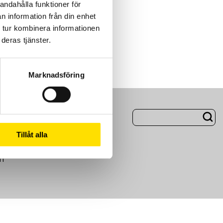
andahålla funktioner för
n information från din enhet
 tur kombinera informationen
deras tjänster.
Marknadsföring
ng
Om Oss
Tillåt alla
m