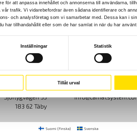
e för att anpassa innehållet och annonserna till användarna, tillh
vår trafik. Vi vidarebefordrar även sådana identifierare och anna
nnons- och analysföretag som vi samarbetar med. Dessa kan i sin
har tillhandahållit eller som de har samlat in när du har använt 
Inställningar
Statistik
Cookies
Klagomål
Kundundersökni
Tillåt urval
CA Mätsystem AB
08-50 52 68 00
Sjöflygvägen 35
info@camatsystem.co
183 62 Täby
Suomi
(
Finska
)
Svenska