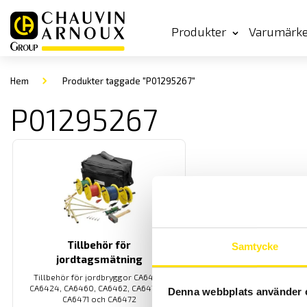
Produkter
Varumärk
Hem
Produkter taggade "P01295267"
P01295267
Tillbehör för
Samtycke
jordtagsmätning
Tillbehör för jordbryggor CA6422,
CA6424, CA6460, CA6462, CA6470N,
Denna webbplats använder 
CA6471 och CA6472