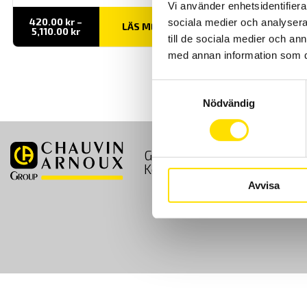
Vi använder enhetsidentifierar
420.00
kr
–
sociala medier och analysera 
LÄS MER
Prisintervall:
5,110.00
kr
till de sociala medier och a
420.00 kr
till
med annan information som du 
5,110.00 kr
Samtyckesval
Nödvändig
GDPR
Köpvillkor
Kontakt
Avvisa