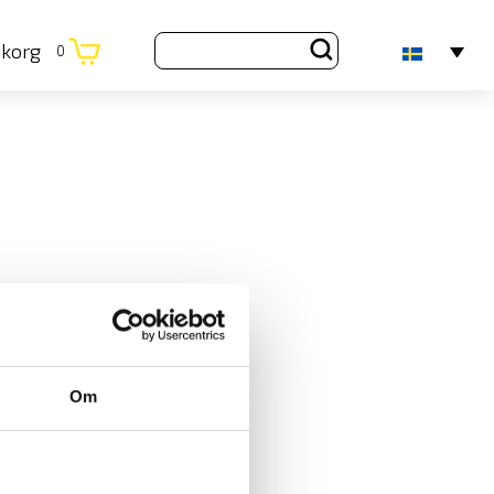
ukorg
0
Om